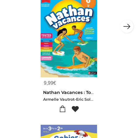
9,99
€
Nathan Vacances : Toutes Les Matieres ; 6e Vers La 5e
Armelle Vautrot-Eric Sole-Eric Zdobych-Jacques Dessources-Gregoire