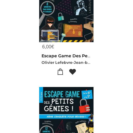
6,00
€
Escape Game Des Petits Genies ! : De La 5e A La 4e
Olivier Lefebvre-Jean-baptiste Civet