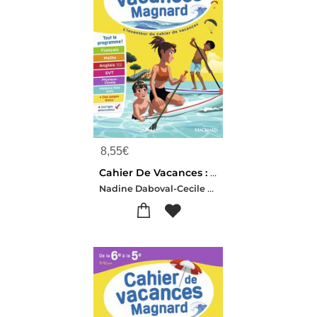
8,55
€
Cahier De Vacances : De La 4e Vers La 3e : Magnard, L'inventeur Du Cahiers De Vacances (edition 2026)
Nadine Daboval-Cecile Pellissier-Catherine Mazaud-aujard-Isabelle Eisenstein-Patrick Rasset-Picchiottino