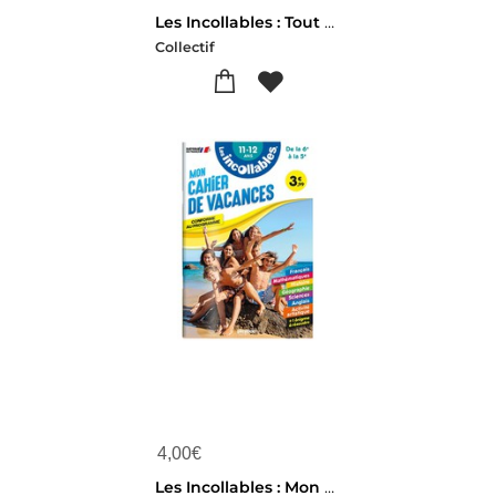
Les Incollables : Tout Le Programme ; 6e ; 900 Questions Reponses
Collectif
4,00
€
Les Incollables : Mon Cahier De Vacances ; De La 6e A La 5e