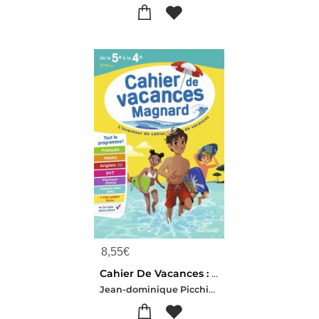
8,55
€
Cahier De Vacances : De La 5e Vers La 4e : Magnard, L'inventeur Du Cahiers De Vacances (edition 2026)
Jean-dominique Picchiottino-Laurence Mokrani-Isabelle Eisenstein-Patrick Rasset-Nadine Daboval-Mazaud-auj