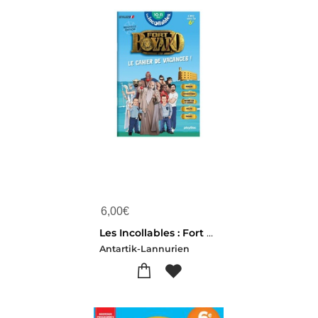
6,00
€
Les Incollables : Fort Boyard : Le Cahier De Vacances ; Cm2 Vers La 6e (edition 2026)
Antartik-Lannurien