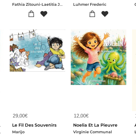
Fathia Zitouni-Laetitia Jeanpierre-Joelle Balmelle
Luhmer Frederic
29,00
€
12,00
€
ces Psychosociales
Le Fil Des Souvenirs
Noelia Et La Pieuvre
olo-herve
Marijo
Virginie Communal