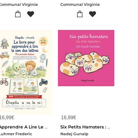
Communal Virginie
Communal Virginie
16,99
€
16,99
€
Apprendre A Lire Le Son Des Lettres Avec Etapilu - Le Livre Pour Apprendre A Lire Le Son Des Lettres
Six Petits Hamsters : Album Trilingue Francais Anglais Turc
Luhmer Frederic
Nadej Gunalp