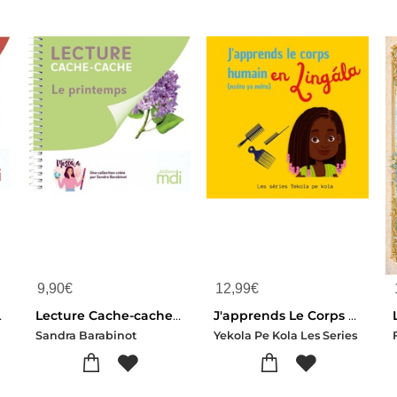
9,90
€
12,99
€
'automne
Lecture Cache-cache : Le Printemps
J'apprends Le Corps Humain En Lingala : Nzoto Ya Moto
Sandra Barabinot
Yekola Pe Kola Les Series