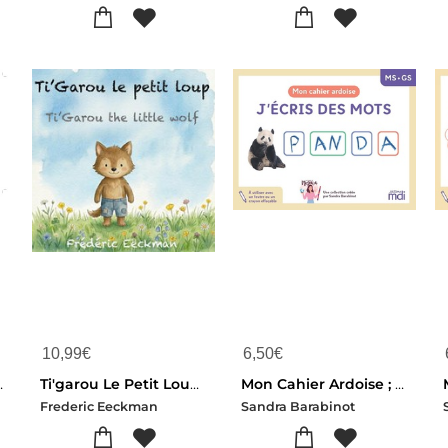
10,99
€
6,50
€
 Ensemble !
Ti'garou Le Petit Loup : Ti'garou The Little Wolf
Mon Cahier Ardoise ; Ms-gs ; J'ecris Des Mots
Frederic Eeckman
Sandra Barabinot