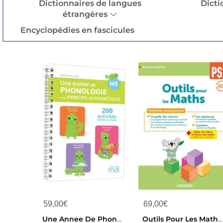
Dictionnaires de langues
Dicti
étrangères
Encyclopédies en fascicules
59,00
€
69,00
€
Une Annee De Phonologie Et De Principe Alphabetique ; Ms
Outils Pour Les Maths : Ps : Pochette Enseignant ; Guide Pedagogique + Posters + Fiches Ressources (edition 2026)