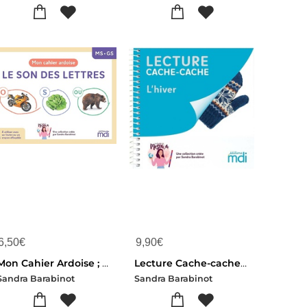
6,50
€
9,90
€
Mon Cahier Ardoise ; Ms-gs ; Le Son Des Lettres
Lecture Cache-cache : L'hiver
Sandra Barabinot
Sandra Barabinot