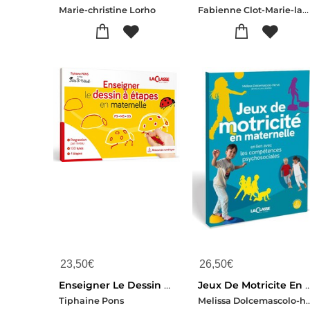
Fabienne Clot-Marie-laure Tournier-Alexandrine Regnat
Marie-christine Lorho
23,50
€
26,50
€
Enseigner Le Dessin A Etapes Des La Maternelle - Cycle 1 Et 2 (livre + Ressources Numeriques)
Jeux De Motricite En Maternelle : En Lien Avec Les Competen
Melissa Dolcemasc
Tiphaine Pons