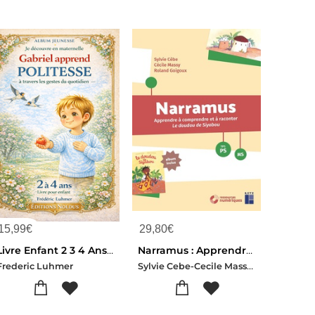
15,99
€
29,80
€
Livre Enfant 2 3 4 Ans Je Decouvre En Maternelle : Gabriel Apprend La Politesse A Travers Les Gestes Du Quotidien
Narramus : Apprendre A Comprendre Et A Raconter : Le Doudou De Siyabou ; Tps-ps-ms (edition 2026)
Sylvie Cebe-Cecile Massy-Roland Goigoux
Frederic Luhmer