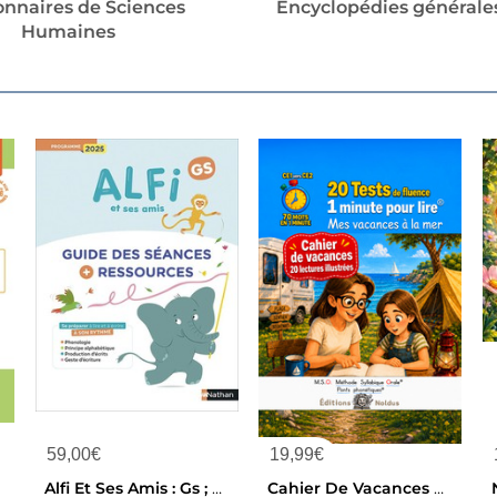
onnaires de Sciences
Encyclopédies générale
Humaines
59,00
€
19,99
€
Alfi Et Ses Amis : Gs ; Guide Des Seances + Ressources
Cahier De Vacances Fluence - T01 - 20 Tests De Fluence Cahier De Vacances Ce1 Vers Ce2 1 Minute Pour