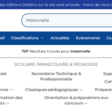
des éditions Didafrio sur le site sont erronés - merci de nous
eil
Classifications
Actualités
Evènements
Co
707
Résultats trouvés pour
maternelle
SCOLAIRE, PARASCOLAIRE & PÉDAGOGIE
ale
Secondaire Technique &
Sup
Professionnelle
Cah
ence
Classiques pédagogiques
Prépara
mation des
Orientation & préparations aux
ts
concours