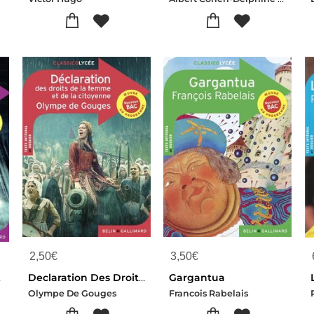
2,50
€
3,50
€
 Hyde
Declaration Des Droits De La Femme Et De La Citoyenne
Gargantua
Olympe De Gouges
Francois Rabelais