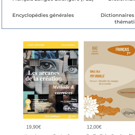
Encyclopédies générales
Dictionnaires
thémati
19,90
€
12,00
€