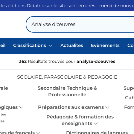
des éditions Didafrio sur le site sont erronés - merci de nous
eil
Classifications
Actualités
Evènements
Co
362
Résultats trouvés pour
analyse-doeuvres
SCOLAIRE, PARASCOLAIRE & PÉDAGOGIE
ale
Secondaire Technique &
Sup
Professionnelle
Cah
ogiques
Préparations aux examens
For
tée
Pédagogie & formation des
res
enseignants
res de français
Dictionnaires de langues