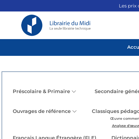
Les prix 
Accu
Préscolaire & Primaire
Secondaire génér
Ouvrages de référence
Classiques pédag
Œuvre commen
Analyse d'œuv
Français Langue Étrangère (FLE)
Dictionnai