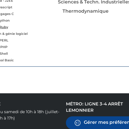
a - J2EE
Sciences & Techn. Industrielle
vascript
Thermodynamique
gages C
ython
Ruby
 & génie logiciel
PERL
PHP
Shell
ual Basic
E
MÉTRO: LIGNE 3-4 ARRÊT
LEMONNIER
u samedi de 10h à 18h (juillet-
h à 17h)
Gérer mes préféren