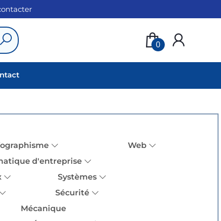
 contacter
0
ntact
fographisme
Web
matique d'entreprise
x
Systèmes
Sécurité
Mécanique