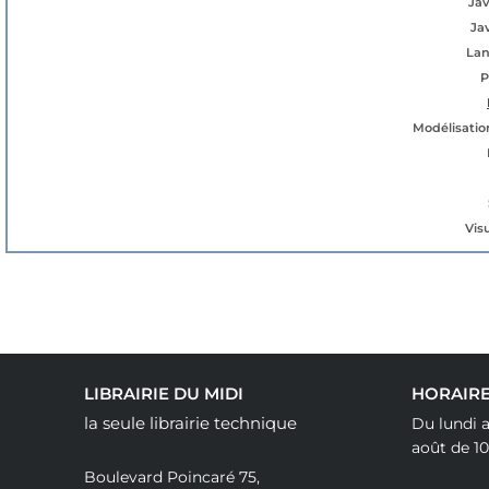
Jav
Ja
Lan
P
Modélisation
Vis
LIBRAIRIE DU MIDI
HORAIR
la seule librairie technique
Du lundi a
août de 10
Boulevard Poincaré 75,