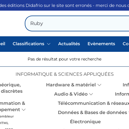
des éditions Didafrio sur le site sont erronés - merci de nous
eil
Classifications
Actualités
Evènements
Co
Pas de résultat pour votre recherche
INFORMATIQUE & SCIENCES APPLIQUÉES
héorique,
Hardware & matériel
In
discrètes
Audio & Vidéo
Infor
mmation &
Télécommunication & réseau
ppement
Données & Bases de données
embleur
Électronique
HTML