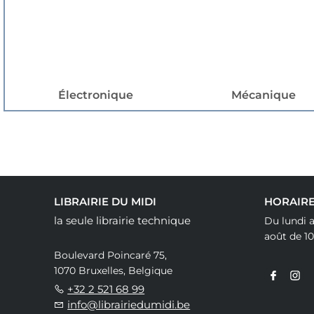
Électronique
Mécanique
LIBRAIRIE DU MIDI
HORAIR
la seule librairie technique
Du lundi a
août de 10
Boulevard Poincaré 75,
1070 Bruxelles, Belgique
+32 2 521 68 99
info@librairiedumidi.be