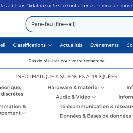
des éditions Didafrio sur le site sont erronés - merci de nous
eil
Classifications
Actualités
Evènements
Co
Pas de résultat pour votre recherche
INFORMATIQUE & SCIENCES APPLIQUÉES
héorique,
Hardware & matériel
In
discrètes
Audio & Vidéo
Infor
mmation &
Télécommunication & réseau
ppement
Données & Bases de données