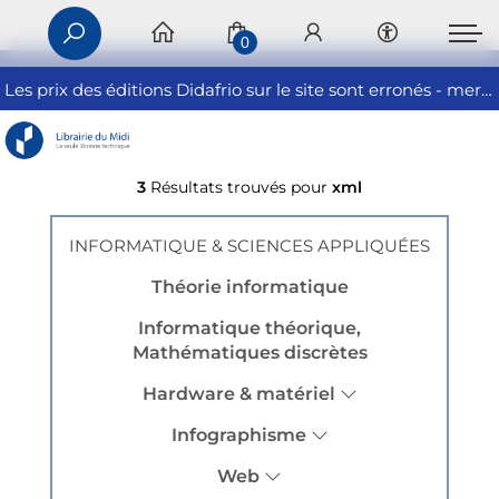
0
Les prix des éditions Didafrio sur le site sont erronés - merci de nous contacter
3
Résultats trouvés pour
xml
INFORMATIQUE & SCIENCES APPLIQUÉES
Théorie informatique
Informatique théorique,
Mathématiques discrètes
Hardware & matériel
Infographisme
Web