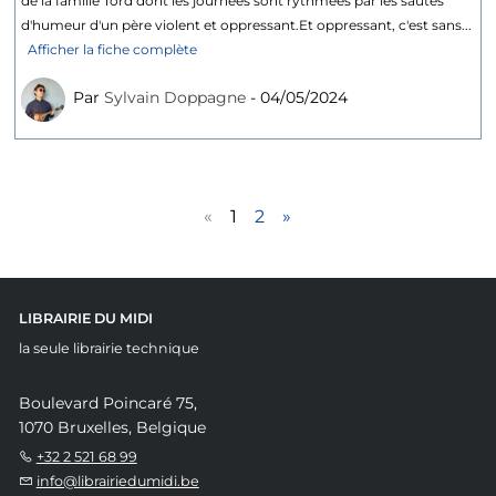
de la famille Tord dont les journées sont rythmées par les sautes
d'humeur d'un père violent et oppressant.Et oppressant, c'est sans...
Afficher la fiche complète
Par
Sylvain Doppagne
- 04/05/2024
«
1
2
»
LIBRAIRIE DU MIDI
la seule librairie technique
Boulevard Poincaré 75,
1070 Bruxelles, Belgique
+32 2 521 68 99
info@librairiedumidi.be