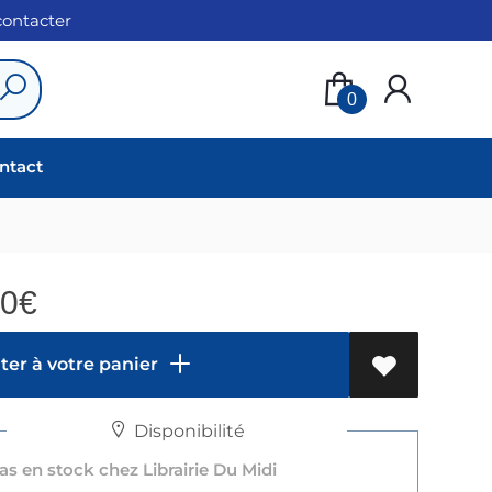
 contacter
0
ntact
00
€
er à votre panier
Disponibilité
s en stock chez Librairie Du Midi