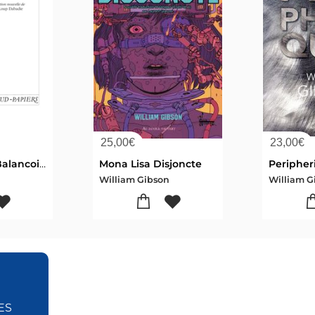
25,00
€
23,00
€
Deux Sur La Balancoire
Mona Lisa Disjoncte
Peripher
William Gibson
William G
ES