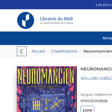
Les prix 
Accu
Accueil
-
Classifications
-
Neuromancie
NEUROMANCI
WILLIAM GIBS
langue indétermin
9791030703658
Livre