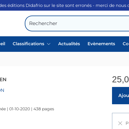
des éditions Didafrio sur le site sont erronés - merci de nous
eil
Classifications
Actualités
Evènements
Co
n
25,
EN
ON
Ajout
ée | 01-10-2020 | 438 pages
Pa