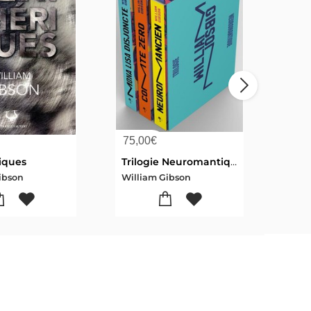
75,00
€
25,
iques
Trilogie Neuromantique
ibson
William Gibson