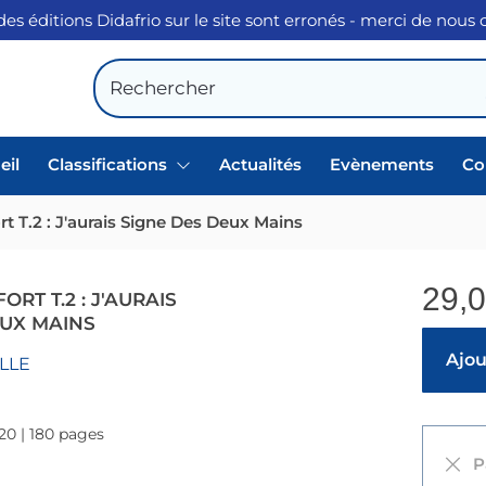
des éditions Didafrio sur le site sont erronés - merci de nous
eil
Classifications
Actualités
Evènements
Co
 T.2 : J'aurais Signe Des Deux Mains
29,
RT T.2 : J'AURAIS
EUX MAINS
Ajout
LLE
020 | 180 pages
Pa