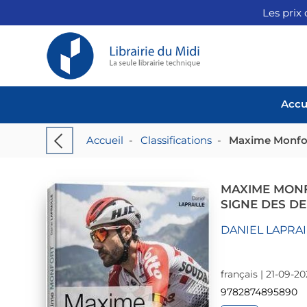
Les prix 
Accu
Accueil
-
Classifications
-
Maxime Monfort
MAXIME MONFO
SIGNE DES D
DANIEL LAPRAI
français | 21-09-2
9782874895890