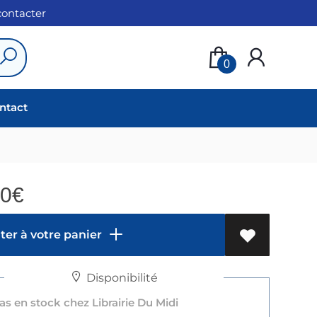
 contacter
0
ntact
00
€
er à votre panier
Disponibilité
s en stock chez Librairie Du Midi