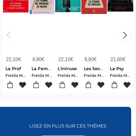
22,10
€
4,90
€
22,10
€
8,60
€
21,60
€
La Prof
La Femme De Menage Se Marie
L'intruse
Les Secrets De La Femme De Menage
La Psy
Freida Mcfadden
Freida Mcfadden
Freida Mcfadden
Freida Mcfadden
Freida Mcfadden
LISEZ-EN PLUS SUR CES THÈMES