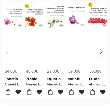
34,00
€
45,00
€
29,00
€
39,00
€
55,00
€
Fonctions Speciales De La Physique Mathematique ; Cours Et Excercices Corriges
Problemes Resolus De Mathematiques Superieures ; Licence, Master
Equations Differentielles Ordinaires Et Equatiions Aux Derivees Partielles ; Cours Et Exercices Corriges
Variables Complexes (cours Et Exercices Corriges)
Etude Des Systemes Hamiltoniens Et Leur Complete Integrabilite : Cours, Exercices Et Problemes Corriges
Ahmed Lesfari
Ahmed Lesfari
Ahmed Lesfari
Ahmed Lesfari
Ahmed Lesfari