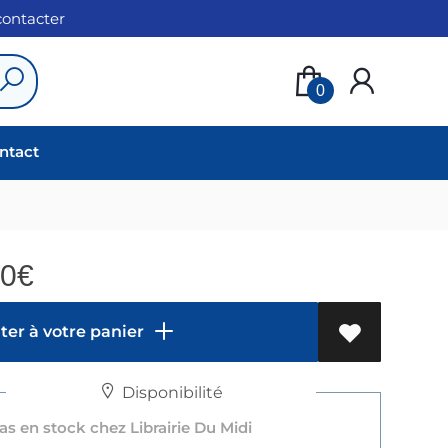
 contacter
0
ntact
90
€
er à votre panier
Disponibilité
s en stock chez Librairie Du Midi