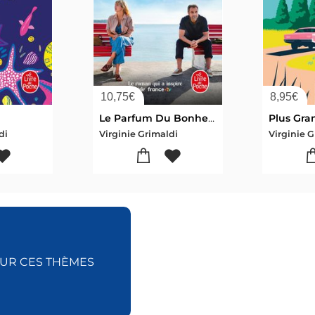
10,75
€
8,95
€
Le Parfum Du Bonheur Est Plus Fort Sous La Pluie
Plus Gra
di
Virginie Grimaldi
Virginie G
SUR CES THÈMES