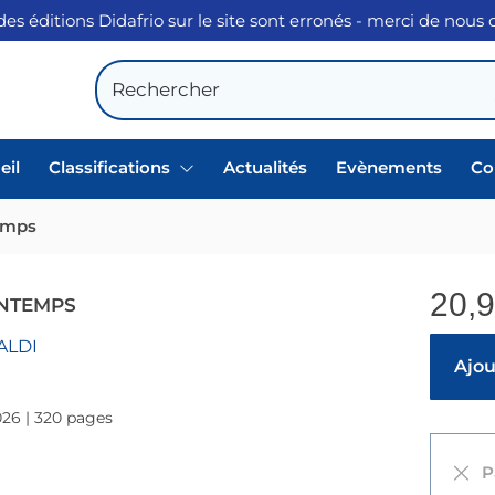
des éditions Didafrio sur le site sont erronés - merci de nous
eil
Classifications
Actualités
Evènements
Co
temps
20,
INTEMPS
ALDI
Ajout
026 | 320 pages
Pa