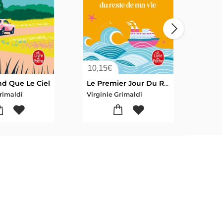
10,15
€
9,4
nd Que Le Ciel
Le Premier Jour Du Reste De Ma Vie
rimaldi
Virginie Grimaldi
Virg