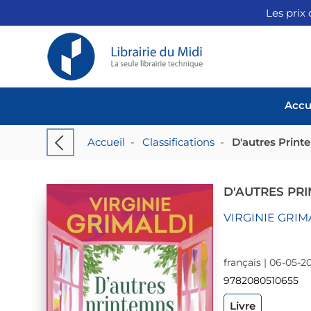
Les prix 
Accu
Accueil
-
Classifications
-
D'autres Prin
D'AUTRES PR
VIRGINIE GRIM
français | 06-05-2
9782080510655
Livre