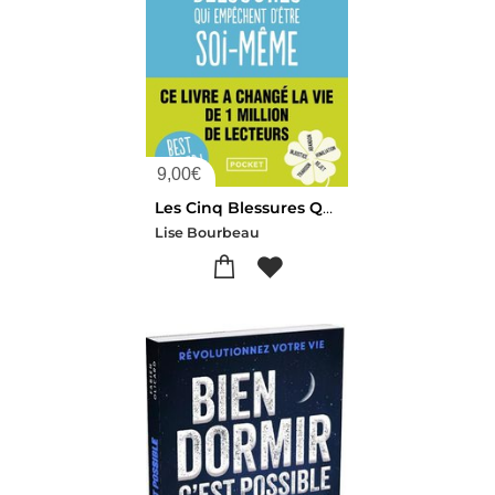
9,00
€
Les Cinq Blessures Qui Empechent D'etre Soi-meme
Lise Bourbeau