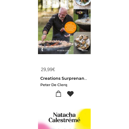
29,99
€
Creations Surprenantes Au Barbecue : 55 Nouvelles Recettes A Base De Viande, De Poisson Et De Legumes
Peter De Clerq