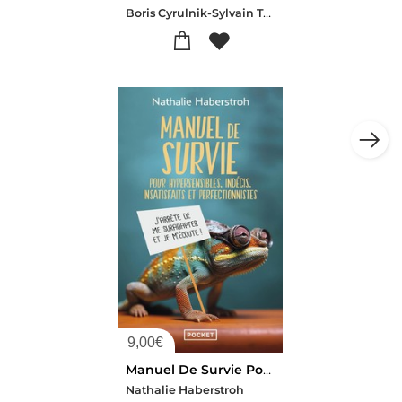
Boris Cyrulnik-Sylvain Tesson-Luc Ferry-Claudia Senik-Michela Marzano-Leili Anvar-Karol Beffa
9,00
€
Manuel De Survie Pour Hypersensibles, Indecis, Insatisfaits Et Perfectionnistes
Nathalie Haberstroh