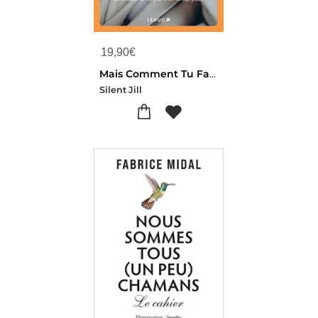
19,90
€
Mais Comment Tu Fais ? : Couple, Famille, Boulot... Les Conseils De Jill Pour Creer Sa Safe Place
Silent Jill