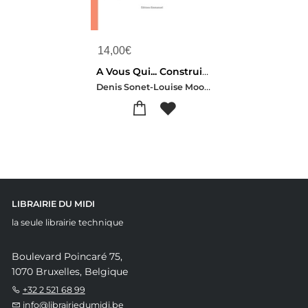
14,00
€
A Vous Qui... Construisez Votre Amour
Denis Sonet-Louise Moore
LIBRAIRIE DU MIDI
la seule librairie technique
Boulevard Poincaré 75,
1070 Bruxelles, Belgique
+32 2 521 68 99
info@librairiedumidi.be