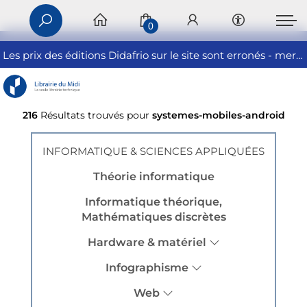
0
Les prix des éditions Didafrio sur le site sont erronés - merci de nous contacter
216
Résultats trouvés pour
systemes-mobiles-android
INFORMATIQUE & SCIENCES APPLIQUÉES
Théorie informatique
Informatique théorique,
Mathématiques discrètes
Hardware & matériel
Infographisme
Web