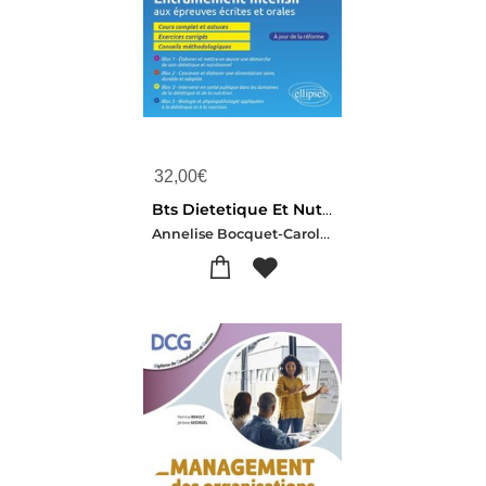
32,00
€
Bts Dietetique Et Nutrition
Annelise Bocquet-Caroline Melkonian-Jessy Brutin-Anne-lise France-goral