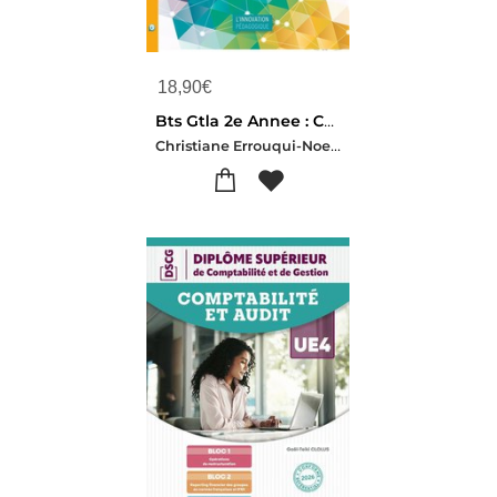
18,90
€
Bts Gtla 2e Annee : Cas D'entrainement, Analyse D'une Activite De Transport Et De Prestations Logistiques
Christiane Errouqui-Noel Samana-Patrick Miani-Nadine Venturelli