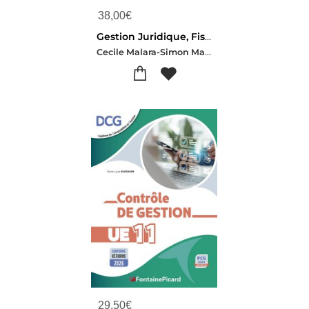
38,00
€
Gestion Juridique, Fiscale Et Sociale : Ue1 Dscg
Cecile Malara-Simon Malet-Fahd Mouaddib
29,50
€