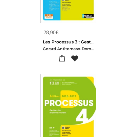
28,90
€
Les Processus 3 : Gestion Des Obligations Fiscales ; Bts Cg ; 2e Annee ; Livre + Licence Eleve (edition 2026/2027)
Gerard Antitomaso-Dominique Clerc