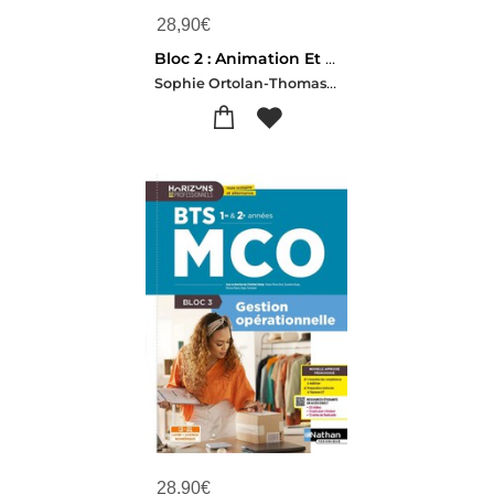
28,90
€
Bloc 2 : Animation Et Dynamisation De L'offre Commerciale ; Btc Mco 1re Et 2e Annees (edition 2026)
Sophie Ortolan-Thomas Bartoluci-Claudia Del Testa-Anne Gitzhoffer-Sandrine Kiyak-Aurelie Nzouetom-Perr
28,90
€