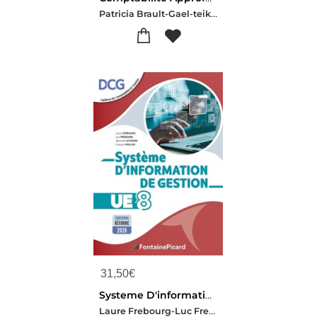
Patricia Brault-Gael-teiki. Clolus-Marine Dumure-Romain Manso
31,50
€
Systeme D'information De Gestion, Ue8 Dcg
Laure Frebourg-Luc Frebourg-Bertrand Le Masne-Francois Muller