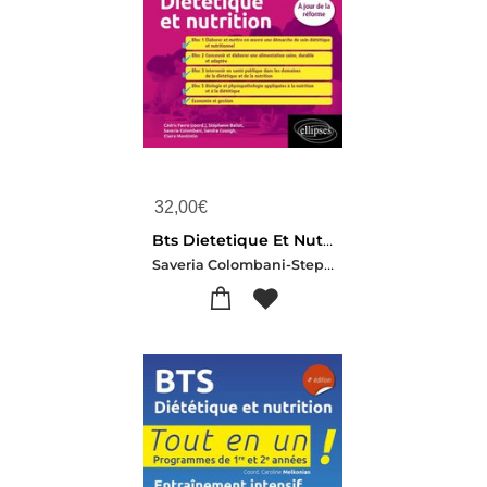
32,00
€
Bts Dietetique Et Nutrition (3e Edition)
Saveria Colombani-Stephanie Ballot-Sandra Cussigh-Claire Montintin-Cedric Favro