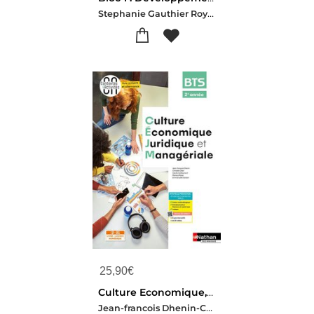
Stephanie Gauthier Roy-Anne Gitzhoffer-Aurelie Nzouetom-Sophie Perraudin-Pascale Stoupy
25,90
€
Culture Economique, Juridique Et Manageriale ; Bts 2e Annee (edition 2026)
Jean-francois Dhenin-Christele Gillet-Cecile Guillaumont-Monica Manzi-Emmanuelle Sardain