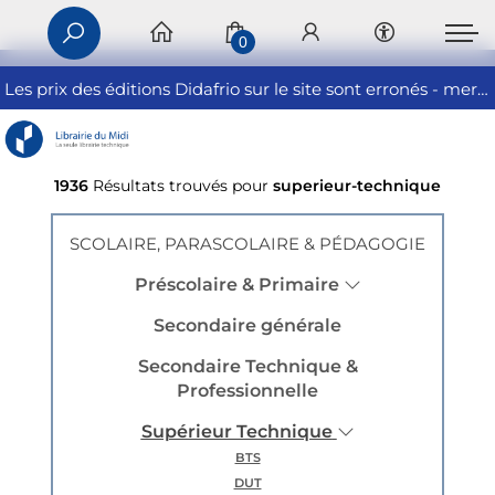
0
Les prix des éditions Didafrio sur le site sont erronés - merci de nous contacter
1936
Résultats trouvés pour
superieur-technique
SCOLAIRE, PARASCOLAIRE & PÉDAGOGIE
Préscolaire & Primaire
Secondaire générale
Secondaire Technique &
Professionnelle
Supérieur Technique
BTS
DUT