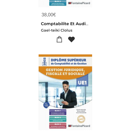
38,00
€
Comptabilite Et Audit Ue4 Dscg
Gael-teiki Clolus