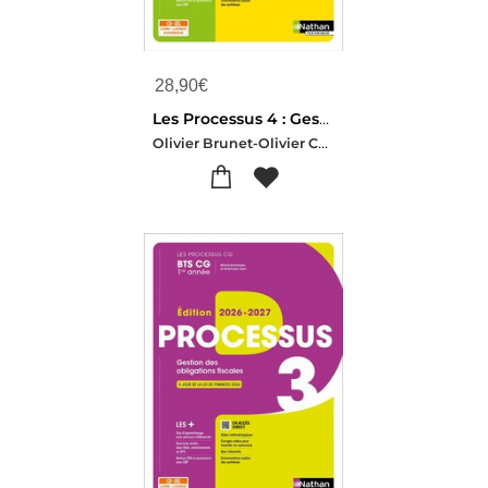
28,90
€
Les Processus 4 : Gestion Des Relations Sociales ; Bts Cg ; 1re Et 2e Annees ; Livre + Licence Eleve (edition 2026/2027)
Olivier Brunet-Olivier Couret-delegue-Michel Fiore-Christine Tronquoy-Sandrine Canler