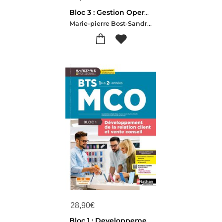
Bloc 3 : Gestion Operationnelle ; Bts Mco 1re Et 2e Annees (edition 2026)
Marie-pierre Bost-Sandrine Kiyak-Monica Manzi-Regis Tombarel
28,90
€
Bloc 1 : Developpement De La Relation Client Et Vente Conseil ; Bts Mco 1re Et 2e Annees (edition 2026)