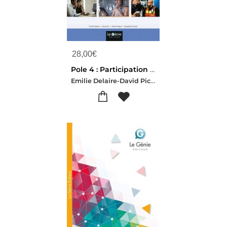
28,00
€
Pole 4 : Participation A La Securite Globale : Bts Management Operationnel De La Securite, 1re Et 2e Annees
Emilie Delaire-David Pic-Michel Rigot-Benedicte Roosli