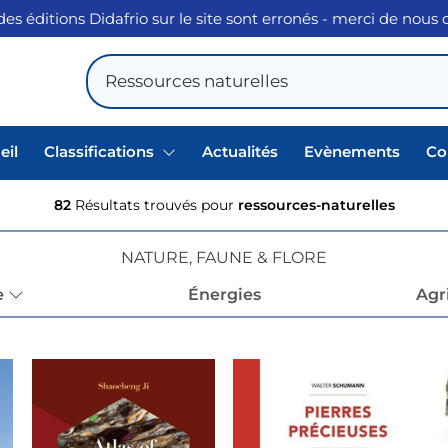
des éditions Didafrio sur le site sont erronés - merci de nous
eil
Classifications
Actualités
Evènements
Co
82
Résultats trouvés pour
ressources-naturelles
NATURE, FAUNE & FLORE
e
Énergies
Agr