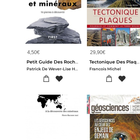
4,50
€
29,90
€
Petit Guide Des Roches Et Mineraux : 70 Pierres A Decouvrir
Tectonique Des Plaques : Pourquoi Et Comment La Terre Bouge ?
Patrick De Wever-Lise Herzog
Francois Michel