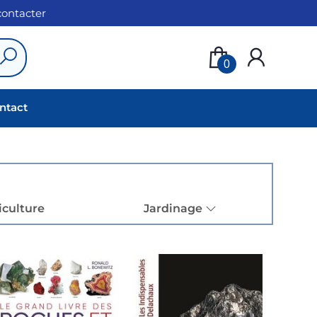
 contacter
0
ntact
iculture
Jardinage