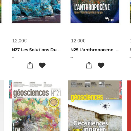
12,00
€
12,00
€
N27 Les Solutions Du Sous-sol
N25 L'anthropocene - Geoscience
...
...
.