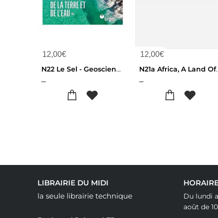
12,00
€
12,00
€
N22 Le Sel - Geosciences
N21a Africa,
...
...
LIBRAIRIE DU MIDI
HORAIR
la seule librairie technique
Du lundi a
août de 10