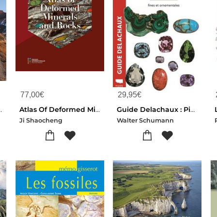
77,00
€
29,95
€
 Itineraires De Randonnee Et Initiation A La Geomorphologie
Atlas Of Deformed Minerals And Rocks
Guide Delachaux : Pierres Precieuses : Fines Et Ornementales
d
Ji Shaocheng
Walter Schumann