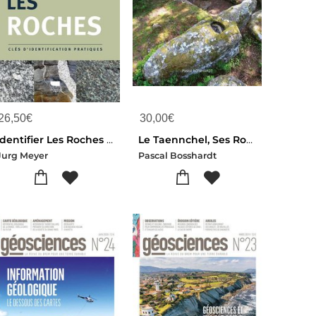
26,50
€
30,00
€
Identifier Les Roches ; Cles D'identification Pratiques
Le Taennchel, Ses Rochers, Son Histoire
Jurg Meyer
Pascal Bosshardt