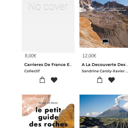
8,00
€
12,00
€
Carrieres De France Exploitations Actives
A La Decouverte Des Glaciers Rocheux Vanoise, Thabor, Mont-cenis : 10
Sandrine Caroly-Xavier Bodin-Thomas Echelar
Collectif