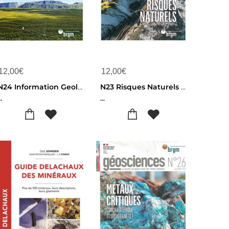
12,00
€
12,00
€
N24 Information Geologique Geoscience
N23 Risques Naturels - Geosciences
..
...