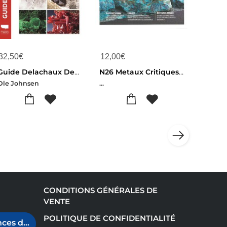
32,50
€
12,00
€
Guide Delachaux Des Mineraux : Plus De 500 Mineraux, Leurs Descriptions, Leurs Gisements
N26 Metaux Critiques, Concilier Ethique & Souverainete ?geosciences
Ole Johnsen
...
CONDITIONS GÉNÉRALES DE
VENTE
POLITIQUE DE CONFIDENTIALITÉ
ces de cookies