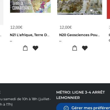
12,00
€
12,00
€
 A Land Of Knowle
N21 L'afrique, Terre De Conna Geosciences
N20 Geosciences Pour Innover
...
...
E
MÉTRO: LIGNE 3-4 ARRÊT
LEMONNIER
u samedi de 10h à 18h (juillet-
h à 17h)
Gérer mes préféren