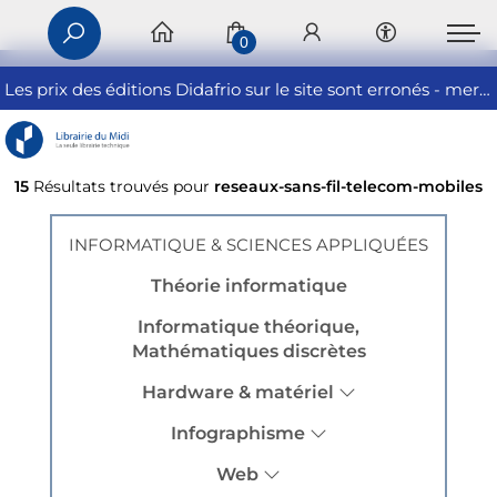
0
Les prix des éditions Didafrio sur le site sont erronés - merci de nous contacter
15
Résultats trouvés pour
reseaux-sans-fil-telecom-mobiles
INFORMATIQUE & SCIENCES APPLIQUÉES
Théorie informatique
Informatique théorique,
Mathématiques discrètes
Hardware & matériel
Infographisme
Web