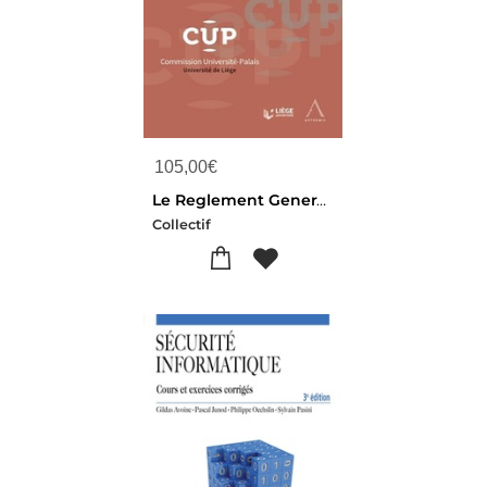
105,00
€
Le Reglement General Sur La Protection Des Donnees (r.g.p.d./g.d.p.r.) : Premieres Applications Et Analyse Sectorielle
Collectif