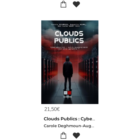
21,50
€
Clouds Publics : Cybersecurite : Notre Souverainete Est-elle Garantie ?
Carole Deghmoun-Augustin Ngoma-Ben Cacha Angat Nivi