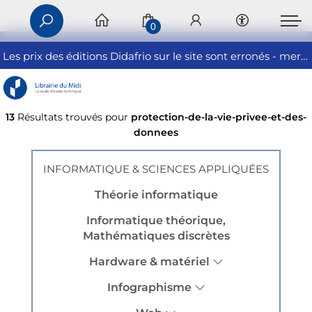
0
Les prix des éditions Didafrio sur le site sont erronés - merci de nous contacter
13
Résultats trouvés pour
protection-de-la-vie-privee-et-des-
donnees
INFORMATIQUE & SCIENCES APPLIQUÉES
Théorie informatique
Informatique théorique,
Mathématiques discrètes
Hardware & matériel
Infographisme