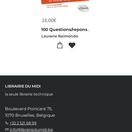
16,00
€
100 Questions/reponses : La Protection Des Donnees Personnelles En 100 Questions/reponses
Laurane Raimondo
LIBRAIRIE DU MIDI
la seule librairie technique
Boulevard Poincaré 75,
1070 Bruxelles, Belgique
+32 2 521 68 99
info@librairiedumidi.be