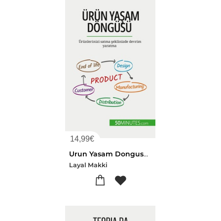
14,99
€
Urun Yasam Dongusu : Urunlerinizi Satma Seklinizde Devrim Yaratma
Layal Makki