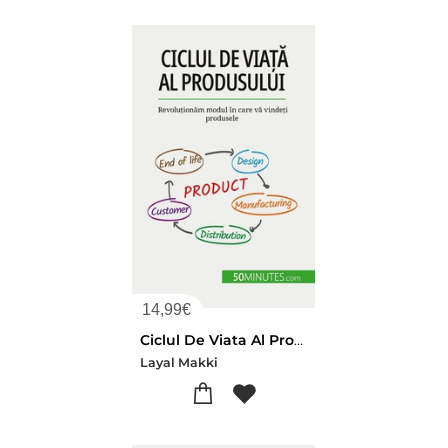
14,99
€
Ciclul De Viata Al Produsului : Revolutionam Modul In Care Va Vindeti Produsele
Layal Makki