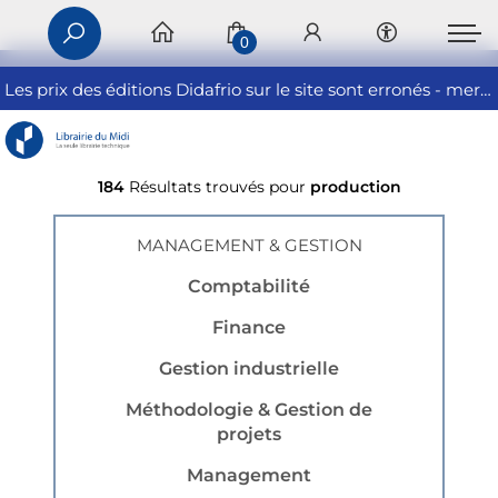
0
Les prix des éditions Didafrio sur le site sont erronés - merci de nous contacter
184
Résultats trouvés pour
production
MANAGEMENT & GESTION
Comptabilité
Finance
Gestion industrielle
Méthodologie & Gestion de
projets
Management