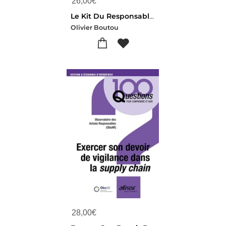
26,00
€
Le Kit Du Responsable Qualite En Agroalimentaire : Haccp, Ifs, Brcgs, Iso 22000, Fssc 22000 (2e Edition)
Olivier Boutou
28,00
€