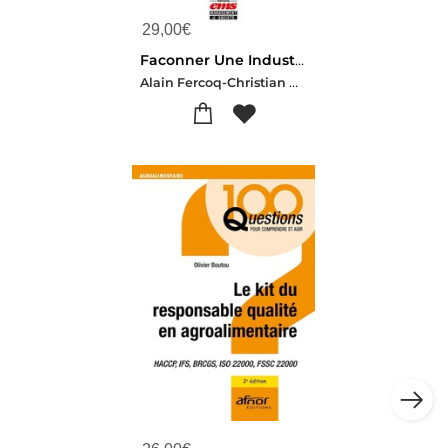
29,00
€
Faconner Une Industrie Circulaire Robuste : Par Le Lean 4r Et La Perennite Programmee Circulaire
Alain Fercoq-Christian Bruere-Maxence Denu