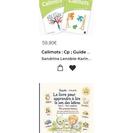
59,90
€
Calimots : Cp ; Guide Pedagogique
Sandrine Lenoble-Karine Paccard-Adeline Pesic