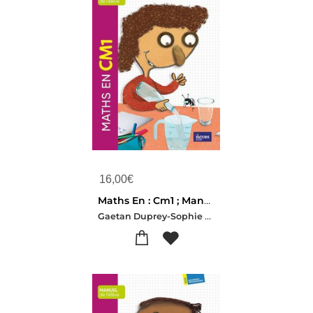
16,00
€
Maths En : Cm1 ; Manuel De L'eleve
Gaetan Duprey-Sophie Duprey-Geoffrey Grisward