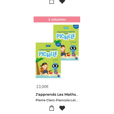
13,00
€
J'apprends Les Maths Avec Picbille : Ce2 ; Fichier De L'eleve En 2 Volumes
Pierre Clerc-Francois Lelievre-Andre Ouzoulias-Catherine Rivier-Emmanuel Sander-Ernest Robert-Brissiau