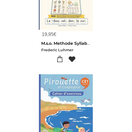
19,95
€
M.s.o. Methode Syllabique Orale ; Ponts Phonetiques : Etapilu, Le Livre Pour Apprendre A Lire Le Son Des Lettres Tome 2 : Sons Complexes
Frederic Luhmer