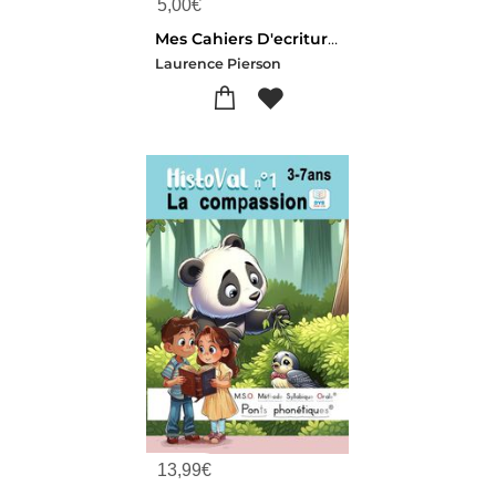
5,00
€
Mes Cahiers D'ecriture : Cp ; Apprentissage ; Les Minuscules (edition 2018)
Laurence Pierson
13,99
€