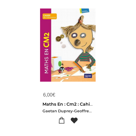
6,00
€
Maths En : Cm2 : Cahier De Geometrie
Gaetan Duprey-Geoffrey Grisward-Vincent Petitgenay