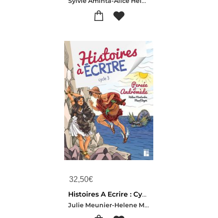
Sylvie Aminta-Alice Helbling-Claire Barthomeuf-schillinger
32,50
€
Histoires A Ecrire : Cycle 3 ; Persee Et Andromede
Julie Meunier-Helene Montardre