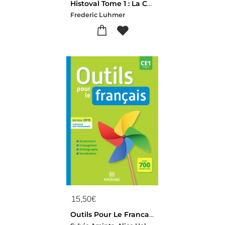
Histoval Tome 1 : La Compassion : Le Coeur Genereux De Pao ; M.s.o. Methode Syllabique Orale ; Ponts Phonetiques
Frederic Luhmer
15,50
€
Outils Pour Le Francais : Ce1 ; Manuel De L'eleve (edition 2019)