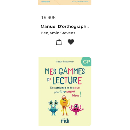
19,90
€
Manuel D'orthographe Apili Tome 1 ; Cp/ce1 ; P1/p2 , 3e/4e Harmos
Benjamin Stevens