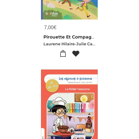
7,00
€
Pirouette Et Compagnie : Francais ; Ce1 ; Cahier D'exercices (edition 2026)
Laurene Hilaire-Julie Castiglione-Maud Lefevre-mournetas-Aurelie Chichery-Cecile Volf-A Lamalle-cabarrus