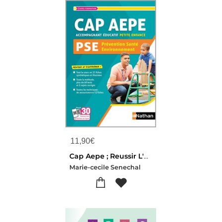
11,90
€
Cap Aepe ; Reussir L'epreuve De Pse (edition 2024)
Marie-cecile Senechal