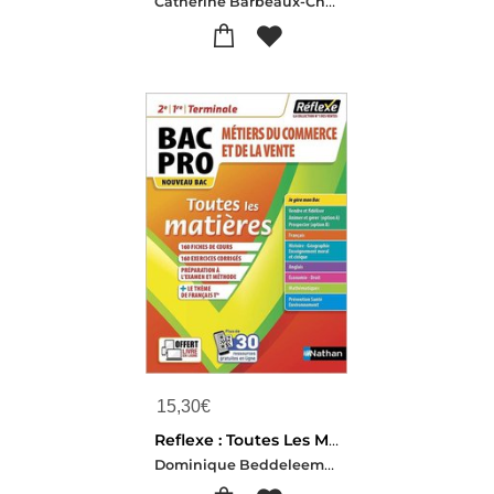
Catherine Barbeaux-Christelle Lorthios-Marie-cecile Senechal
15,30
€
Reflexe : Toutes Les Matieres ; 2de/1re/terminale, Bac Pro Metiers Du Commerce Et De La Vente (edition 2021)
Dominique Beddeleem-Pascal Besson-Louise Cauchard-Isabelle Delaunay-Christophe Desaintghislain