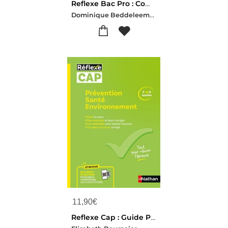
Reflexe Bac Pro : Commerce-vente ; Toutes Les Matieres ; 2de, 1re, Terminale (edition 2025)
Dominique Beddeleem-Pascal Besson-Louise Cauchard-Isabelle Delaunay-Christophe Desaintghislain
11,90
€
Reflexe Cap : Guide Prevention Sante Environnement ; 1re Et 2e Annees ; Toutes Les Specialites