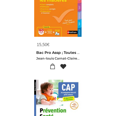
15,50
€
Bac Pro Assp ; Toutes Les Matieres ; 2de, 1re, Terminale (edition 2024/2025)
Jean-louis Carnat-Claire Delarocque-Eric Favro-Veronique Gaubert-dereux-Gaelle Girault-Mathilde Irollo