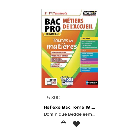
15,30
€
Reflexe Bac Tome 18 : Toutes Les Matieres ; 2de/1re/terminale, Bac Pro Metiers De L'accueil (edition 2021)
Dominique Beddeleem-Pascal Besson-Louise Cauchard-Isabelle Delaunay-Christophe Desaintghislain