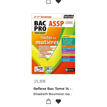
15,30
€
Reflexe Bac Tome 14 : Toutes Les Matieres ; 2de/1re/terminale, Bac Pro Accompagnement, Soins Et Services A La Personne (edition 2021)
Elisabeth Baumeier-Isabelle Delaunay-Martine Deconinck-Stephane Doulet-Sophie Delauney