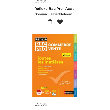
15,50
€
Reflexe Bac Pro : Accueil ; Toutes Les Matieres ; 2de, 1re, Terminale (edition 2025)
Dominique Beddeleem-Pascal Besson-Louise Cauchard-Isabelle Delaunay-Christophe Desaintghislain
15,50
€