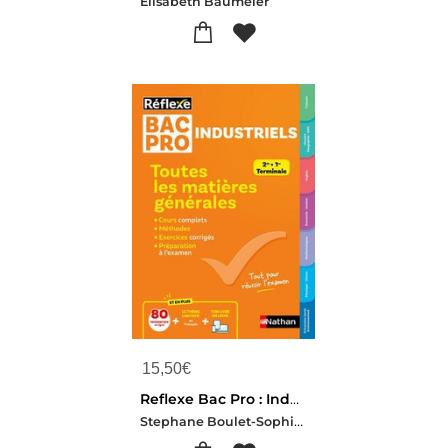
Elisabeth Baumeier
15,50
€
Reflexe Bac Pro : Industriels ; Toutes Les Matieres Generales ; 2de, 1re, Terminale (edition 2025)
Stephane Boulet-Sophie Delauney-Christophe Desaintghislain-Marie-line Perillat-mercerot