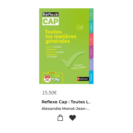
15,50
€
Reflexe Cap : Toutes Les Matieres Generales ; 1re Et 2e Annees (edition 2025)
Alexandra Monot-Jean-michel Lagoutte-Stephane Boulet-Herve Collomb-clerc