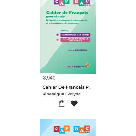
8,94
€
Cahier De Francais Pour Reussir Le Cap & Le Bac Pro Tome 3 : Comprendre Des Ecrits - Analyser Et Rediger Des Ecrits
Riberaigua Evelyne