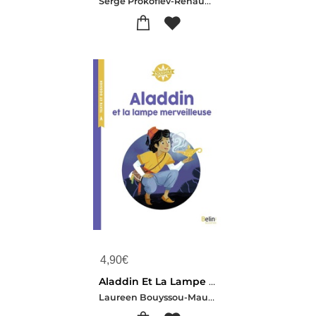
Serge Prokofiev-Renaud De Jouvenel-Clemence Pollet
4,90
€
Aladdin Et La Lampe Merveilleuse
Laureen Bouyssou-Maud Riemann