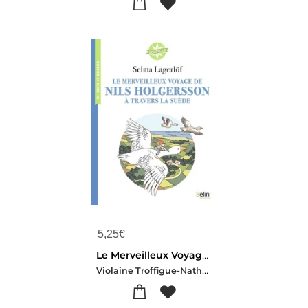
5,25
€
Le Merveilleux Voyage De Nils Holgersson A Travers La Suede
Violaine Troffigue-Nathalie Ragondet