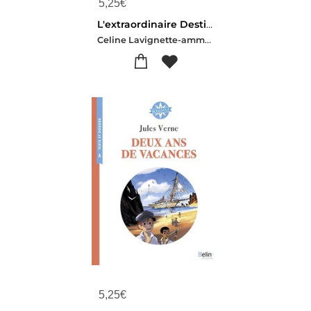
5,25
€
L'extraordinaire Destin De Cleopatre
Celine Lavignette-ammoun-Mayalen Goust
5,25
€