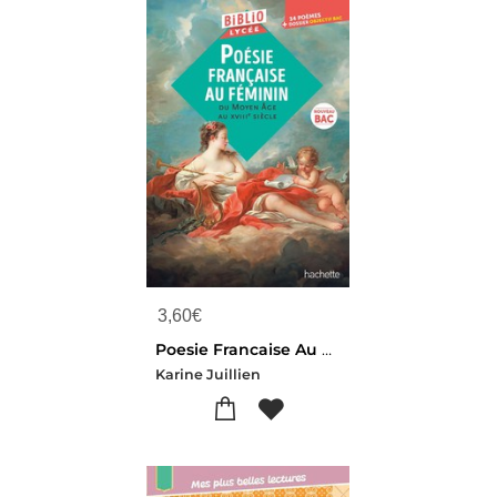
3,60
€
Poesie Francaise Au Feminin Du Moyen Age Au Xviiie Siecle
Karine Juillien