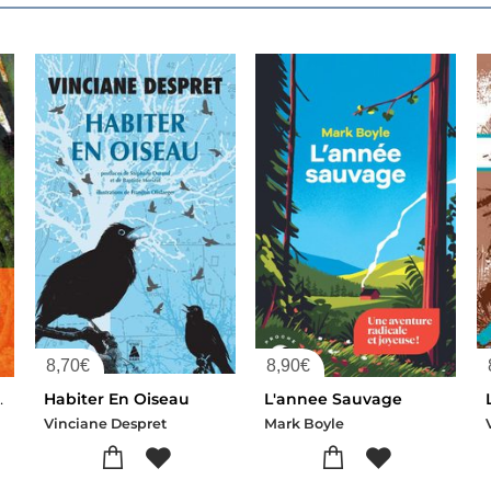
8,70
€
8,90
€
es Arbres
Habiter En Oiseau
L'annee Sauvage
Vinciane Despret
Mark Boyle