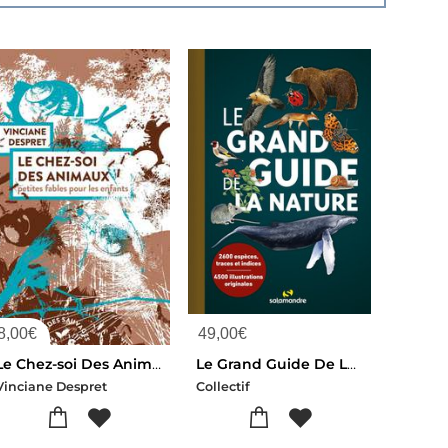
8,00
€
49,00
€
Le Chez-soi Des Animaux : Petites Fables Pour Les Enfants
Le Grand Guide De La Nature
Vinciane Despret
Collectif