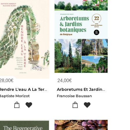
28,00
€
24,00
€
Rendre L'eau A La Terre : Alliances Dans Les Rivieres Face Au Desert Qui Vient
Arboretums Et Jardins Botaniques De Belgique Tome 1
Baptiste Morizot
Francoise Baussan