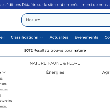
des éditions Didafrio sur le site sont erronés - merci de nous
eil
Classifications
Actualités
Evènements
Co
5072
Résultats trouvés pour
nature
NATURE, FAUNE & FLORE
e
Énergies
Agr
ie
nons
uvages
s
aturelles
météo