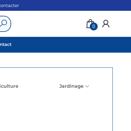
 contacter
0
ntact
iculture
Jardinage