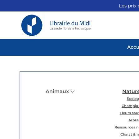
Les prix 
Accu
Animaux
Natur
Écolog
Champig
Fleurs sa
Arbre
Ressources n
Climat & 