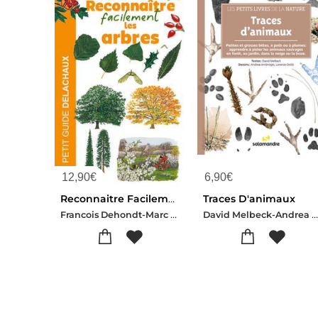
12,90
€
6,90
€
Reconnaitre Facilement Les Arbres
Traces D'animaux
Francois Dehondt-Marc Giraud-Francois Lenormand
David Melbeck-Andrea Ambrogio-Lorenzo Dott