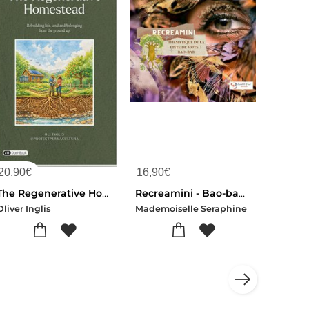
20,90
€
16,90
€
The Regenerative Homestead : Rebuilding Life, Land And Belonging From The Ground Up
Recreamini - Bao-bab : L'arbre-memoire
Oliver Inglis
Mademoiselle Seraphine