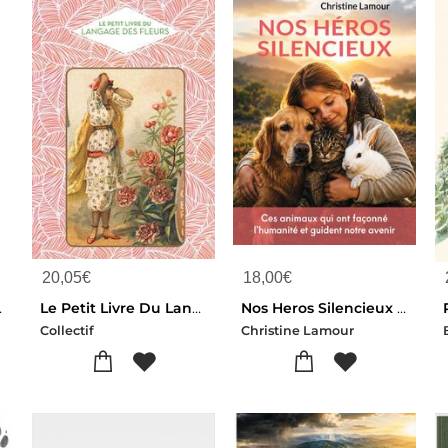
20,05
€
18,00
€
Jardin
Le Petit Livre Du Langage Des Fleurs
Nos Heros Silencieux : Ces Animaux Qui Ont Faconne L'humanite Et Guident Notre Avenir
Collectif
Christine Lamour