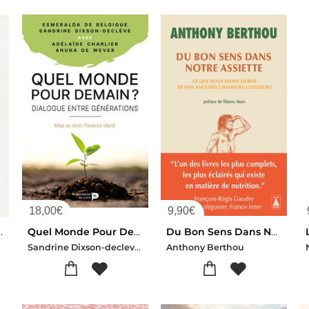
18,00
€
9,90
€
ire : Entretiens Avec David Cayley
Quel Monde Pour Demain ? Dialogue Entre Generations
Du Bon Sens Dans Notre Assiette : Ce Que Nous Avons Oublie De Nos Ancetres Chasseurs-cueilleurs
Sandrine Dixson-decleve-Esmeralda De Belgique-Adelaide Charlier-Anuna De Wever
Anthony Berthou