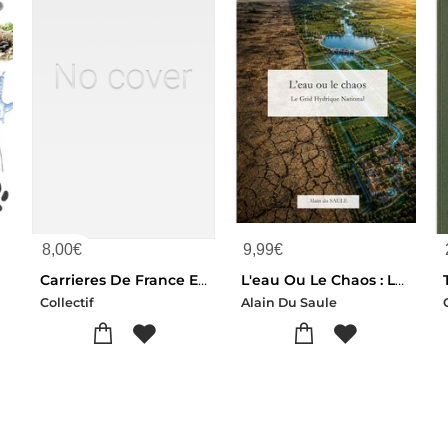
8,00
€
9,99
€
Carrieres De France Exploitations Actives
L'eau Ou Le Chaos : Le Grid Hydrique National
i
Collectif
Alain Du Saule