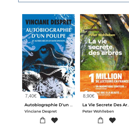
7,40
€
8,90
€
Autobiographie D'un Poulpe : Et Autres Recits D'anticipation
La Vie Secrete D
Vinciane Despret
Peter Wohlleben