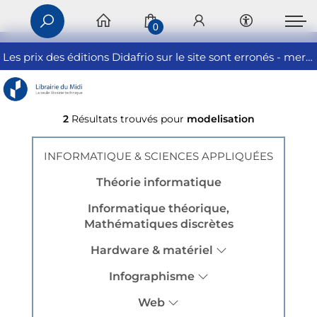
0
Les prix des éditions Didafrio sur le site sont erronés - merci de nous contacter
2
Résultats trouvés pour
modelisation
INFORMATIQUE & SCIENCES APPLIQUÉES
Théorie informatique
Informatique théorique,
Mathématiques discrètes
Hardware & matériel
Infographisme
Web