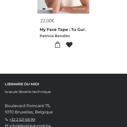
22,00
€
My Face Tape : Tu Guia De Taping Facial, El Arte Japones De Rejuvenecer Con Cintas
Patricia Bendito
LIBRAIRIE DU MIDI
la seule librairie technique
Boulevard Poincaré 75,
1070 Bruxelles, Belgique
+32 2 521 68 99
info@librairiedumidi.be