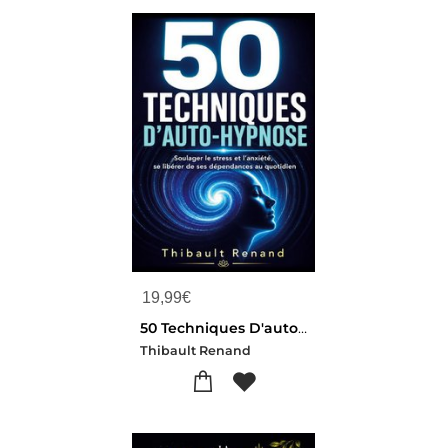
19,99
€
50 Techniques D'auto-hypnose : Soulager Le Stress Et L'anxiete, Se Liberer De Ses Dependances Au Quotidien
Thibault Renand