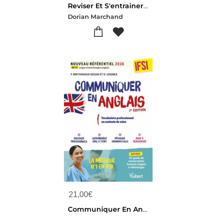
Reviser Et S'entrainer En Bacteriologie Et Virologie
Dorian Marchand
21,00
€
Communiquer En Anglais En Ifsi A L'oral Et A L'ecrit - Sante Et Soins : Nouveau Referentiel 2026 - Ue E2 Langue Vivante