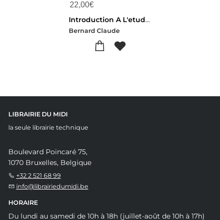
22,00
€
Introduction A L'etude De La Medecine Experimentale : La Science Au Coeur De La Medecine : Une Revolution Experimentale
Bernard Claude
LIBRAIRIE DU MIDI
la seule librairie technique
Boulevard Poincaré 75,
1070 Bruxelles, Belgique
+32 2 521 68 99
info@librairiedumidi.be
HORAIRE
Du lundi au samedi de 10h à 18h (juillet-août de 10h à 17h)