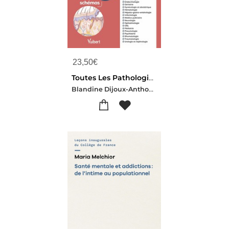
23,50
€
Toutes Les Pathologies Pour Reussir En Ifsi - Nouveau Referentiel 2026 / Ue B.1 Sciences Biomedicales : 200 Fiches Classees Par Ordre Alphabetique Et Par Service De Soins Pour Les Stages
Blandine Dijoux-Anthony Vallat-Helene Diot