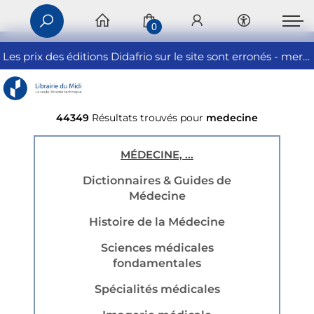
0
Les prix des éditions Didafrio sur le site sont erronés - merci de nous contacter
44349
Résultats trouvés pour
medecine
MÉDECINE, ...
Dictionnaires & Guides de
Médecine
Histoire de la Médecine
Sciences médicales
fondamentales
Spécialités médicales