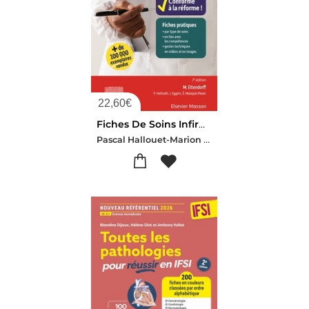
22,60
€
Fiches De Soins Infirmiers ; Esi Et Ide (7e Edition)
Pascal Hallouet-Marion Ettendorff-Jerome Eggers-Evelyne Malaquin-pavan