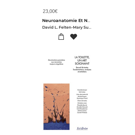
23,00
€
Neuroanatomie Et Neurosciences A Colorier Netter
David L. Felten-Mary Summo Maida