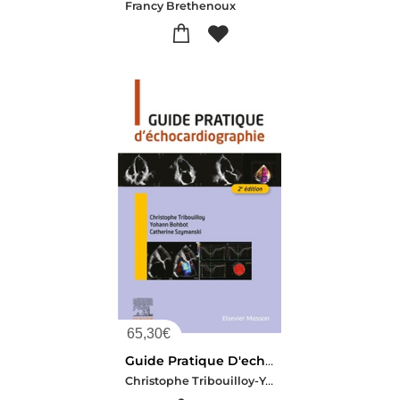
Francy Brethenoux
65,30
€
Guide Pratique D'echocardiographie (2e Edition)
Christophe Tribouilloy-Yohann Bohbot-Catherine Szymanski