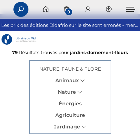
0
Les prix des éditions Didafrio sur le site sont erronés - merci de nous contacter
79
Résultats trouvés pour
jardins-dornement-fleurs
NATURE, FAUNE & FLORE
Animaux
Nature
Énergies
Agriculture
Jardinage