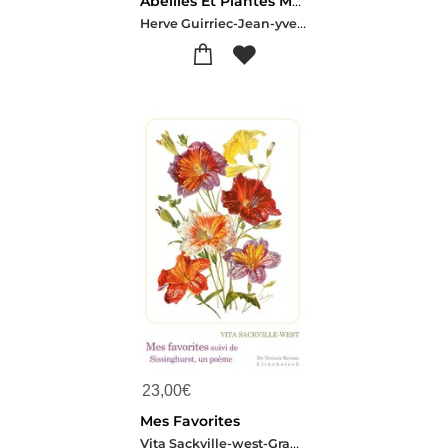
Abeilles Et Plantes Melliferes
Herve Guirriec-Jean-yves Kerhoas
23,00
€
Mes Favorites
Vita Sackville-west-Graham Rust