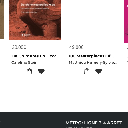
20,00
€
49,00
€
toire Francaise
De Chimeres En Licornes
100 Masterpieces Of Photography. Pinault Collection
Matthieu Humery-Sylvie Aubenas-Clara Bouveresse-Darius Himes-Elisabeth Lebovici-Francois Cam
Caroline Stein
E
MÉTRO: LIGNE 3-4 ARRÊT