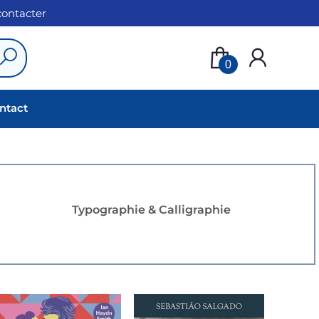
 contacter
0
ntact
Typographie & Calligraphie