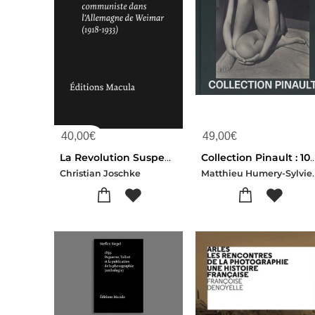
40,00
€
49,00
€
La Revolution Suspendue : Photographie Et Presse Communiste Dans L'allemagne De Weimar (1918-1933)
Collection Pinault : 100 Chefs-d'oeuvre De L
Matthieu Humery-Sylvie Aubenas-Clara Bouv
Christian Joschke