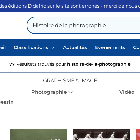
des éditions Didafrio sur le site sont erronés - merci de nous
eil
Classifications
Actualités
Evènements
Co
77
Résultats trouvés pour
histoire-de-la-photographie
GRAPHISME & IMAGE
Photographie
Vidéo
essin