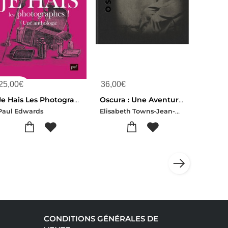
25,00
€
36,00
€
Je Hais Les Photographes ! Une Anthologie
Oscura : Une Aventure Photographique Au Stenope
Elisabeth Towns-Jean-michel Galley-Jean-claude Lemagny-Sylvain Besson
Paul Edwards
CONDITIONS GÉNÉRALES DE