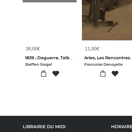
38,00
€
11,00
€
1839 ; Daguerre, Talbot Et La Publication De La Photographie ; Une Anthologie
Arles, Les Rencontres De La Photographie, Une His
Steffen Siegel
Francoise Denoyelle
LIBRAIRIE DU MIDI
HORAIR