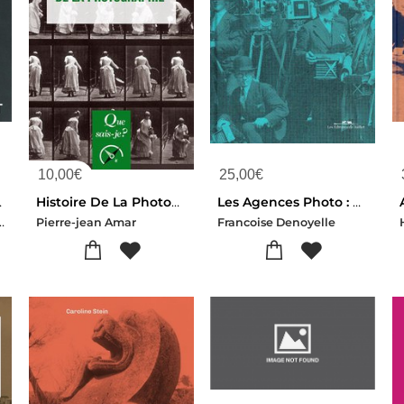
10,00
€
25,00
€
a Photographie
Histoire De La Photographie
Les Agences Photo : Une Histoire Francaise
eresse-Darius D. Himes-Elisabeth Lebovici-Francois Cam
Pierre-jean Amar
Francoise Denoyelle