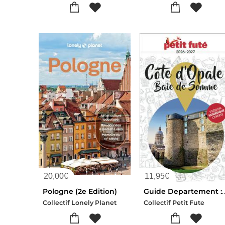
20,00
€
11,95
€
Pologne (2e Edition)
Guide Departement : Cote D'opale / Baie De S
Collectif Lonely Planet
Collectif Petit Fute