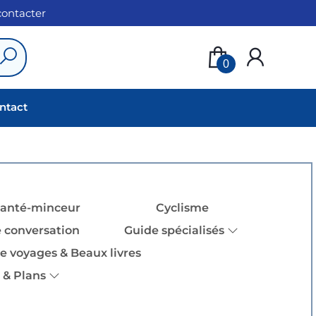
 contacter
0
ntact
santé-minceur
Cyclisme
 conversation
Guide spécialisés
e voyages & Beaux livres
 & Plans