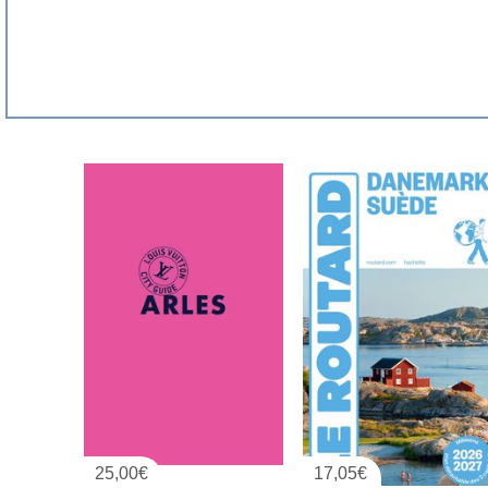
25,00
€
17,05
€