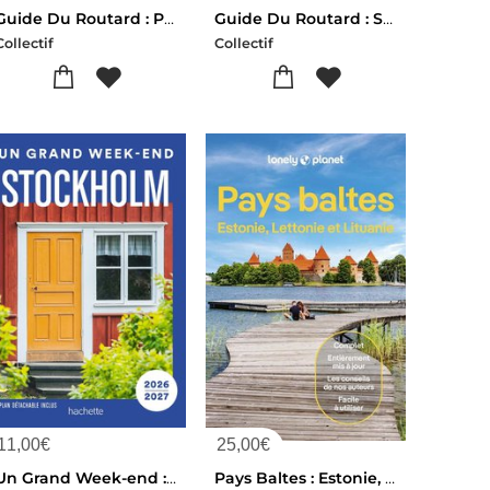
Guide Du Routard : Perigord, Dordogne (nouvelle-aquitaine) (edition 2026/2027)
Guide Du Routard : Savoie, Haute-savoie, Mont-blanc (edition 2026/2027)
Collectif
Collectif
11,00
€
25,00
€
Un Grand Week-end : Stockholm (edition 2026/2027)
Pays Baltes : Estonie, Lettonie Et Lituanie (6e Edition)