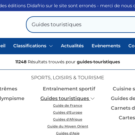
des éditions Didafrio sur le site sont erronés - merci de nous
eil
Classifications
Actualités
Evènements
Co
11248
Résultats trouvés pour
guides-touristiques
SPORTS, LOISIRS & TOURISME
xtrêmes
Entraînement sportif
Cuisine 
olympisme
Guides touristiques
Guides de
Guide de France
Carnets d
Guides d'Europe
Cartes
Guides d'Afrique
Guide du Moyen Orient
Guides d'Asie