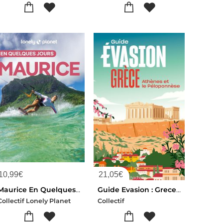
10,99
€
21,05
€
Maurice En Quelques Jours (4e Edition)
Guide Evasion : Grece : Athenes Et Le Peloponnese
Collectif Lonely Planet
Collectif