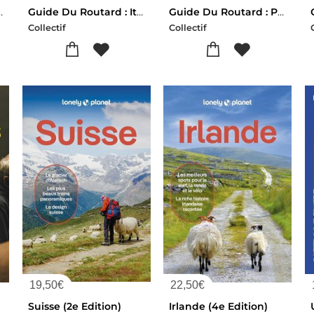
Suede (edition 2026/2027)
Guide Du Routard : Italie Du Nord (sans Les Lacs, Venise Et Milan) (edition 2026/2027)
Guide Du Routard : Pays Basque (france, Espagne), Bearn (edition 2026/2027)
Collectif
Collectif
19,50
€
22,50
€
Suisse (2e Edition)
Irlande (4e Edition)