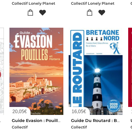
Collectif Lonely Planet
Collectif Lonely Planet
20,05
€
16,05
€
(edition 2026)
Guide Evasion : Pouilles Et Matera
Guide Du Routard : Bretagne Nord : Finistere Nord, Cotes D'armor, Ille-et-vilaine (edition 2026/2027)
Collectif
Collectif