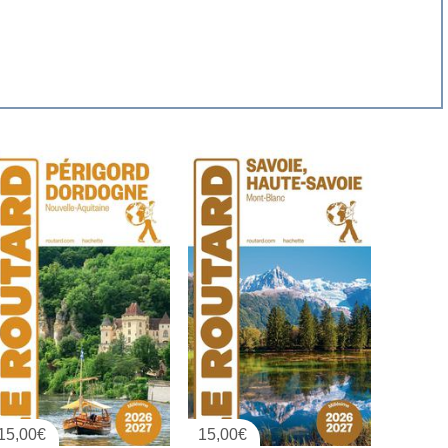
15,00
€
15,00
€