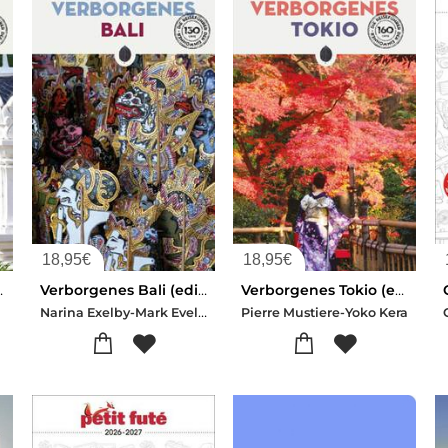
18,95
€
18,95
€
dition 2026)
Verborgenes Bali (edition 2026)
Verborgenes Tokio (edition 2026)
y
Narina Exelby-Mark Eveleigh
Pierre Mustiere-Yoko Kera