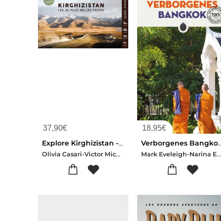
37,90
€
18,95
€
Explore Kirghizistan - Les 28 Plus Belles Pistes 4x4, Van, Moto Et Velo - 2eme Edition : Guide De Voyage Kirghizstan - Asie Centrale
Verborgenes Bangkok (e
Olivia Casari-Victor Michaud
Mark Eveleigh-Narina Exelb