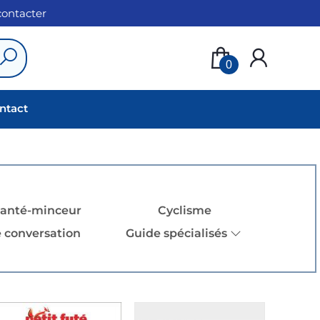
 contacter
0
ntact
santé-minceur
Cyclisme
 conversation
Guide spécialisés