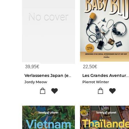
39,95
€
22,50
€
Verlassenes Japan (edition 2025)
Les Grandes Aventures De Baby Blu : Memoires D'un Serial Interviewer Rap Et Hip Hop
Jordy Meow
Pierrot Winter