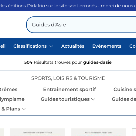
des éditions Didafrio sur le site sont erronés - merci de nous
eil
Classifications
Actualités
Evènements
Co
504
Résultats trouvés pour
guides-dasie
SPORTS, LOISIRS & TOURISME
xtrêmes
Entraînement sportif
Cuisine 
olympisme
Guides touristiques
Guides de
 & Plans