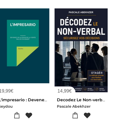
19,99
€
14,99
€
L'impresario : Devenez Un Acteur De La Vente Pas Un Figurant
Decodez Le Non-verbal : Securisez Vos Decisions
Seydou
Pascale Abekhzer