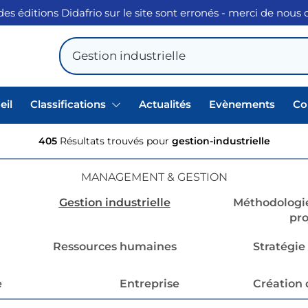
des éditions Didafrio sur le site sont erronés - merci de nous
eil
Classifications
Actualités
Evènements
Co
405
Résultats trouvés pour
gestion-industrielle
MANAGEMENT & GESTION
Gestion industrielle
Méthodologie
pro
Ressources humaines
Stratégie
e
Entreprise
Création 