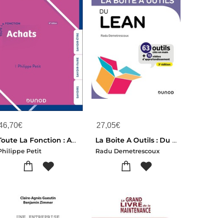
46,70
€
27,05
€
Toute La Fonction : Achats : Savoirs - Savoir-faire - Savoir-etre (4e Edition)
La Boite A Outils : Du Lean (3e Edition)
Philippe Petit
Radu Demetrescoux