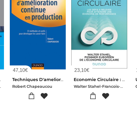
47,10
€
23,10
€
ternational
Techniques D'amelioration Continue En Production - 33 Methodes Et Outils Pour Developper Les Savoir-
Economie Circulaire : Les Defis A Relever Pour Atteindre Une Economie De Performance
rine Lafarge
Walter Stahel-Francois-michel Lambert
Robert Chapeaucou