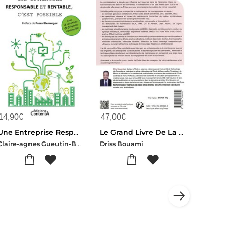
14,90
€
47,00
€
Une Entreprise Responsable Et Rentable, C'est Possible ; Avec 18 Entretiens De Dirigeants D'entreprise
Le Grand Livre De La Maintenance : Concepts, Demarches, Methodes, Outils Et Techniques
Claire-agnes Gueutin-Benjamin Zimmer
Driss Bouami