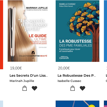
19,00
€
20,00
€
Les Secrets D'un Lissage Parfait : Le Guide Ultime Pour Sublimer Vos Clientes Et Vivre De Votre Passion
La Robustesse Des Pme Familiales : 6 Pratiques Pour Durer Et Transmettre
Marinah Jupille
Isabelle Cussac