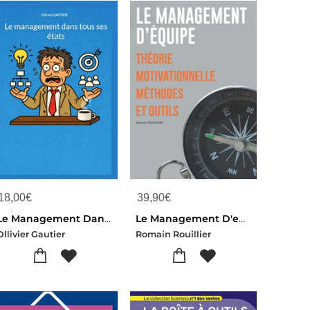
18,00
€
39,90
€
Le Management Dans Tous Ses Etats
Le Management D'equipe : Theorie Motivationnelle Methodes Et Outils
Ollivier Gautier
Romain Rouillier