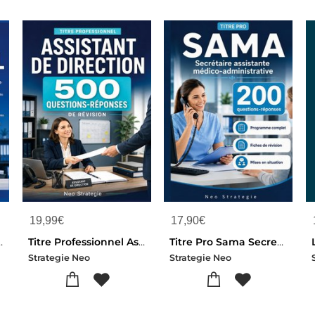
19,99
€
17,90
€
ns Reponses Et Fiches De Revision Essentielles
Titre Professionnel Assistant De Direction - 500 Questions Reponses De Revision
Titre Pro Sama Secretaire Assistante Medico-administrative - 200 Questions Reponses, Fiches De Revis
Strategie Neo
Strategie Neo