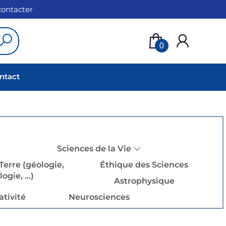
 contacter
0
ntact
Sciences de la Vie
Terre (géologie,
Éthique des Sciences
ogie, ...)
Astrophysique
ativité
Neurosciences