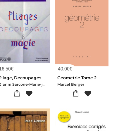
16,50
€
40,00
€
Pliage, Decoupages Et Magie ; Manuel De Prestidi-geometrie.
Geometrie Tome 2
Gianni Sarcone-Marie-jo Waeber
Marcel Berger