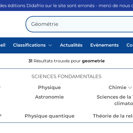
des éditions Didafrio sur le site sont erronés - merci de nous
eil
Classifications
Actualités
Evènements
Co
31
Résultats trouvés pour
geometrie
SCIENCES FONDAMENTALES
Physique
Chimie
Astronomie
Sciences de la 
climatol
s
Physique quantique
Théorie de la rel