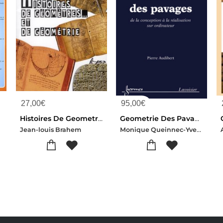
27,00
€
95,00
€
Histoires De Geometres... Et De Geometrie
Geometrie Des Pavages. De La Conception A La Realisation Sur Ordinateur : De La Conception A La Realisation Sur Ordinateur
Monique Queinnec-Yves Charbonnel-Pierre Audibert
Jean-louis Brahem