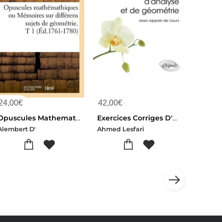
24,00
€
42,00
€
Opuscules Mathemathiques Ou Memoires Sur Differens Sujets De Geometrie. T 1 (ed.1761-1780)
Exercices Corriges D'analyse Et De Geometrie : Avec Rappels De Cours
Alembert D'
Ahmed Lesfari