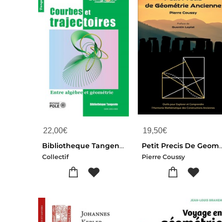
22,00
€
19,50
€
Bibliotheque Tangente Tome 74 : Courbes Et Trajectoires : Entre Algebre Et Geometrie
Petit Precis De Geometrie Ancienne ; Outils Pour Explorer Et Comprendre L'harmon
Collectif
Pierre Coussy