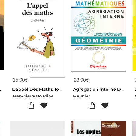
15,00
€
23,00
€
ie Mathematique Des Constructions Anciennes
L'appel Des Maths Tome 2 : Geometrie
Agregation Interne De Mathematiques ; Lecons D'oral En Geometrie
Jean-pierre Boudine
Meunier