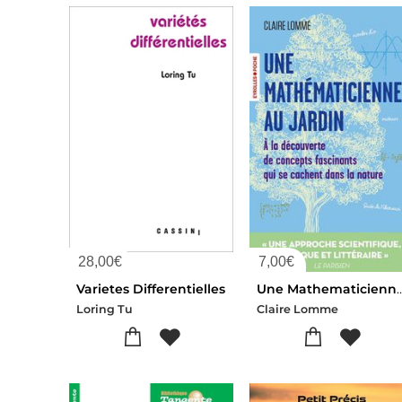
28,00
€
7,00
€
Varietes Differentielles
Une Mathematicienne Au Jardin : A La Decouverte De Concepts Fasci
Loring Tu
Claire Lomme