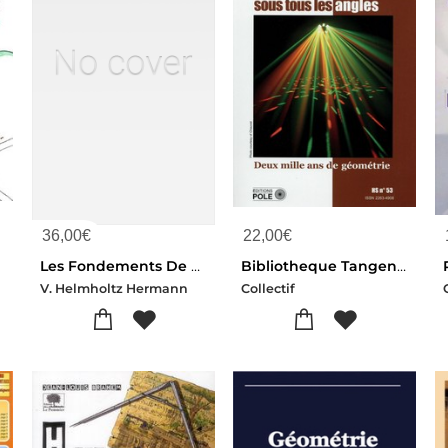
36,00
€
22,00
€
Les Fondements De La Geometrie
Bibliotheque Tangente Hors-serie Tome 53 : Les Angles Sous Tous Les Angles : Deux Mille Ans De Geometrie
V. Helmholtz Hermann
Collectif