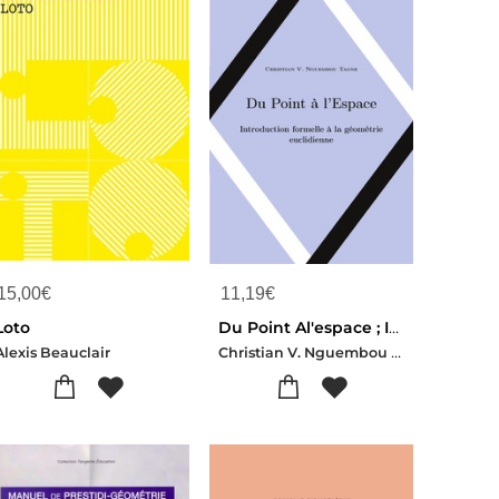
15,00
€
11,19
€
Loto
Du Point Al'espace ; Introduction Formelle A La Geometrie Euclidienne
Christian V. Nguembou Tagne
Alexis Beauclair