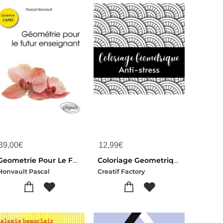
39,00
€
12,99
€
Geometrie Pour Le Futur Enseignant : Licence, Capes : Ecrit, Oral
Coloriage Geometrique Anti-stress : Livre De Coloriage Pour Adulte Motif Relaxant Et Forme Geometrique
Honvault Pascal
Creatif Factory