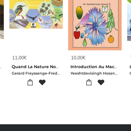
11,00
€
10,00
€
ption Et Reglementation
Quand La Nature Nous Inspire : 18 Inventions Geniales Puisees Dans La Nature Par Biomimetisme
Introduction Au Machine Learning A Travers La Poesie, Analogie : La Vegetation Fruitiere, L'ecole Transdisciplinaire Et Interdisciplinaire, Changement Climatique, Yeesho Poetry Et Poesie
Gerard Freyssenge-Frederic Medrano
Yeeshtdevisingh Hosanee