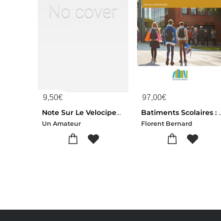
9,50
€
97,00
€
Note Sur Le Velocipede A Pedales Et A Frein De M. Michaux
Batiments Scolaires : Conce
Un Amateur
Florent Bernard