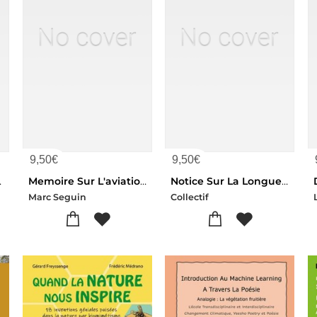
9,50
€
9,50
€
Que Fait Un Navire
Memoire Sur L'aviation Ou Navigation Aerienne
Notice Sur La Longue-vue Binoculaire A Prismes, Type F
Marc Seguin
Collectif