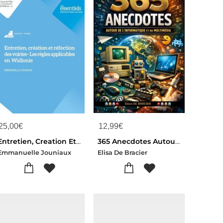
25,00
€
12,99
€
Entretien, Creation Et Refection De Voirie : Les Regles Applicables En Wallonie
365 Anecdotes Autour De L'informatique Et Du Multimedia : 365 Jours, 365 Anecdotes, 365 Raisons De Voir Le Numerique Autrement
Emmanuelle Jouniaux
Elisa De Bracier