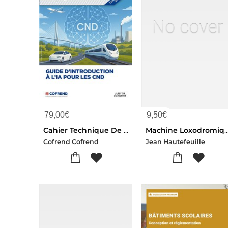
79,00
€
9,50
€
Cahier Technique De La Cofrend : Guide D'introduction A L'ia Pour Les Cnd
Machine Loxodromique Qui Trace Sur Un Papier, Le Chemin 
Cofrend Cofrend
Jean Hautefeuille