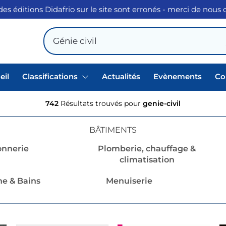
des éditions Didafrio sur le site sont erronés - merci de nous
eil
Classifications
Actualités
Evènements
Co
742
Résultats trouvés pour
genie-civil
BÂTIMENTS
nnerie
Plomberie, chauffage &
climatisation
ne & Bains
Menuiserie