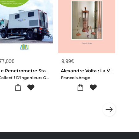
77,00
€
9,99
€
Le Penetrometre Statique - Essais Cpt & Cptu : Mesures - Interpretations - Applications
Alexandre Volta : La Vie Electrisante Du Genie Qui Revolutionna Notre Comprehension De L'electricite Et Inventa La Pile
Collectif D'ingenieurs Geotechniciens
Francois Arago