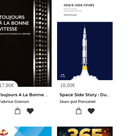
17,90
€
18,00
€
Toujours A La Bonne Vitesse : Autour De La Technics Sl-1200 Mk2
Space Side Story : Du Reve A L'aventure ; De La Conquete Au Business
Fabrice Grenon
Jean-pol Poncelet