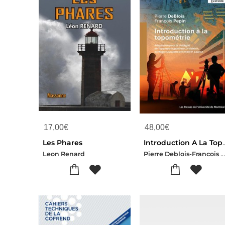
17,00
€
48,00
€
Les Phares
Introduction A La Topometrie : Adaptation Pour Le Collegial De Topometri
Pierre Deblois-Francois Pepi
Leon Renard