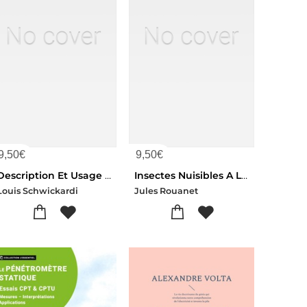
9,50
€
9,50
€
Description Et Usage De L'etui Mathematique Ou Compteur Indispensable
Insectes Nuisibles A La Luzerne
Louis Schwickardi
Jules Rouanet