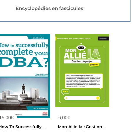
Encyclopédies en fascicules
15,00
€
6,00
€
How To Successfully Complete Your Dba? (2e Edition)
Mon Allie Ia : Gestion De Projet (edition 2026/2027)