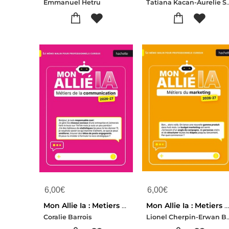
Tatiana Kacan-A
Emmanuel Hetru
6,00
€
6,00
€
Mon Allie Ia : Metiers De La Communication (edition 2026/2027)
Mon Allie Ia : Metiers Du Marketing (edition 2026/2027
Lionel Cherpin
Coralie Barrois