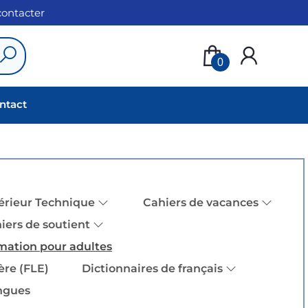
 contacter
0
ntact
érieur Technique
Cahiers de vacances
iers de soutient
mation pour adultes
ère (FLE)
Dictionnaires de français
angues