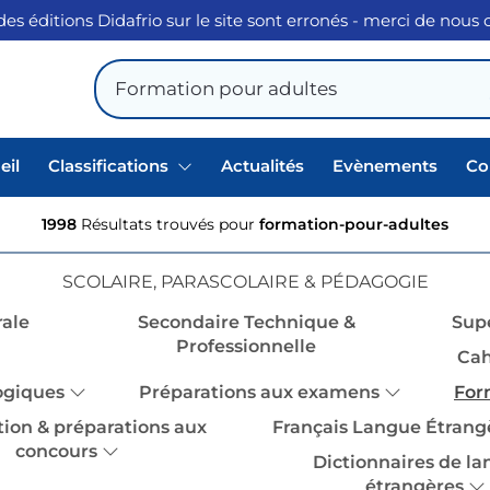
des éditions Didafrio sur le site sont erronés - merci de nous
eil
Classifications
Actualités
Evènements
Co
1998
Résultats trouvés pour
formation-pour-adultes
SCOLAIRE, PARASCOLAIRE & PÉDAGOGIE
ale
Secondaire Technique &
Sup
Professionnelle
Cah
ogiques
Préparations aux examens
For
tion & préparations aux
Français Langue Étrang
concours
Dictionnaires de l
étrangères