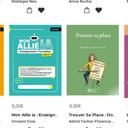
urelie Solbach
Strategie Neo
Anne Ruche
6,00
€
6,90
€
)
Mon Allie Ia : Enseignement/formation (edition 2026/2027)
Trouver Sa Place : Donner Un Sens A Sa Vie
-Erwan Bagot
Astrid Tacher-Florence Alexandre
Vincent Gros