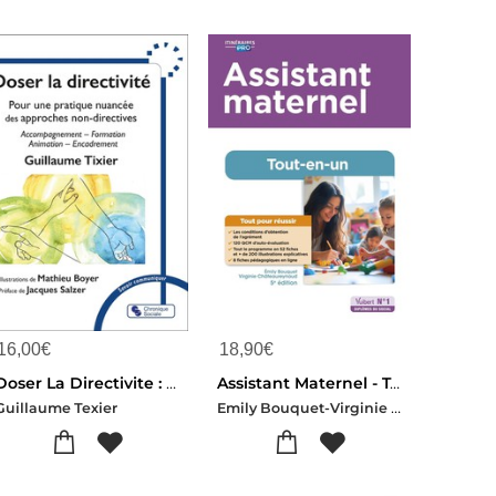
16,00
€
18,90
€
Doser La Directivite : Pour Une Pratique Nuancee Des Approches Non-directives, Accompagnement Formation Animation _ Encadrement
Assistant Maternel - Tout-en-un : Preparation Complete Pour Reussir Sa Formation (5e Edition)
Emily Bouquet-Virginie Chateaureynaud
Guillaume Texier