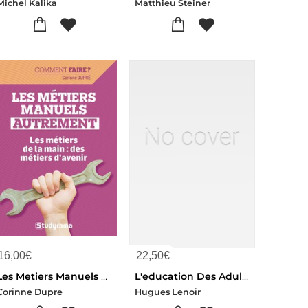
Michel Kalika
Matthieu Steiner
16,00
€
22,50
€
Les Metiers Manuels Autrement
L'education Des Adultes : Ethique Et Emancipation
Corinne Dupre
Hugues Lenoir