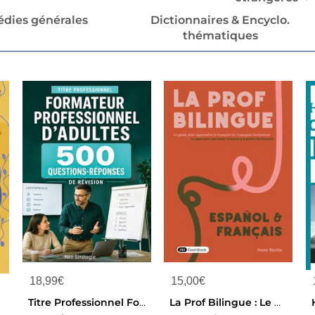
édies générales
Dictionnaires & Encyclo.
thématiques
18,99
€
15,00
€
r
Titre Professionnel Formateur Professionnel D'adultes - 500 Questions-reponses Et Fiches De Revision
La Prof Bilingue : Le Guide Pour Apprendre Le Francais Et L'espagnol Facilement / La Guia Para Aprender Frances Y Espanol Facilmente