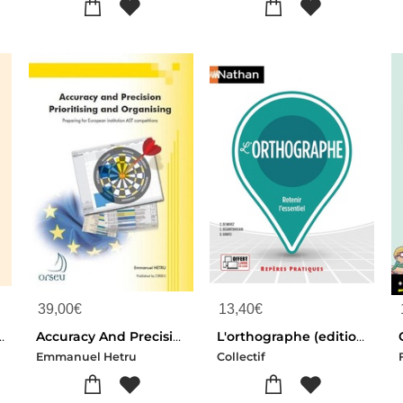
39,00
€
13,40
€
crire Sans Fautes (2e Edition)
Accuracy And Precision, Prioritising And Organising ; European Ast Competitions
L'orthographe (edition 2020)
Emmanuel Hetru
Collectif