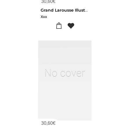
30,60
€
Grand Larousse Illustre T6 Moulon
Xxx
30,60
€