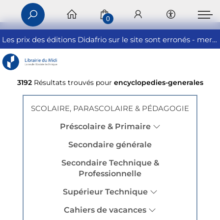
0
Les prix des éditions Didafrio sur le site sont erronés - merci de nous contacter
3192
Résultats trouvés pour
encyclopedies-generales
SCOLAIRE, PARASCOLAIRE & PÉDAGOGIE
Préscolaire & Primaire
Secondaire générale
Secondaire Technique &
Professionnelle
Supérieur Technique
Cahiers de vacances