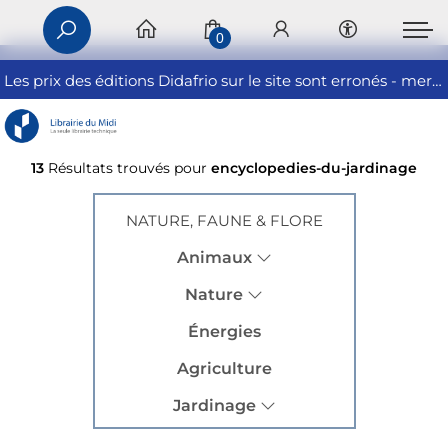
0
Les prix des éditions Didafrio sur le site sont erronés - merci de nous contacter
13
Résultats trouvés pour
encyclopedies-du-jardinage
NATURE, FAUNE & FLORE
Animaux
Nature
Énergies
Agriculture
Jardinage