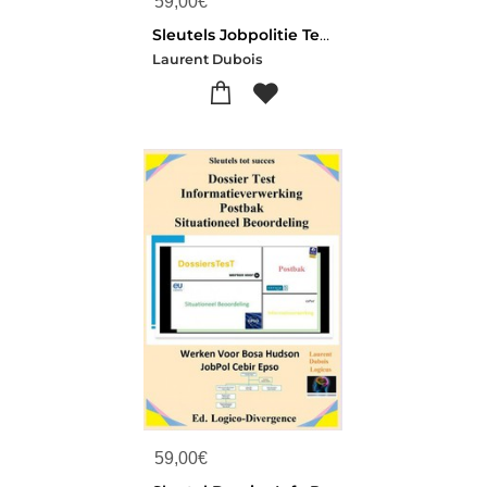
59,00
€
Sleutels Jobpolitie Tests Cebir Hudson
Laurent Dubois
59,00
€