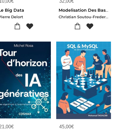
10,00
€
32,00
€
Le Big Data
Modelisation Des Bases De Donnees
Christian Soutou-Frederic Brouard
Pierre Delort
21,00
€
45,00
€