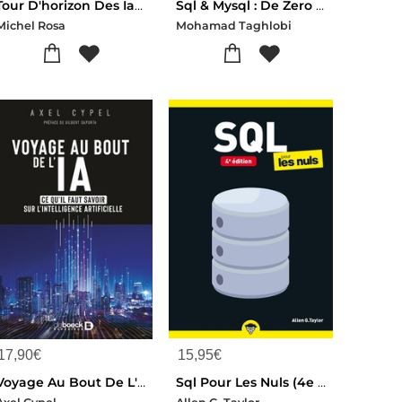
Tour D'horizon Des Ia Generatives : Des Algorithmes A L'automatisation
Sql & Mysql : De Zero A L'optimisation
Michel Rosa
Mohamad Taghlobi
17,90
€
15,95
€
Voyage Au Bout De L'ia : Ce Qu'il Faut Savoir Sur L'intelligence Artificielle
Sql Pour Les Nuls (4e Edition)