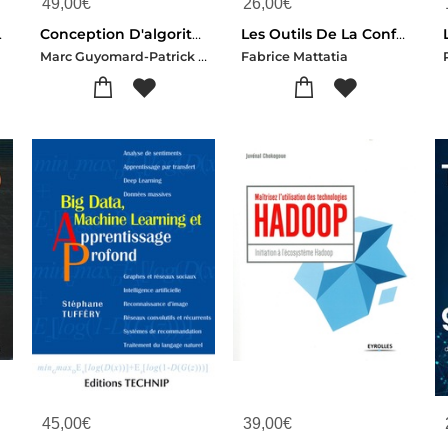
49,00
€
26,00
€
ec Stata
Conception D'algorithmes ; 150 Exercices Corriges
Les Outils De La Conformite Rgpd Et Du Dpo : S'organiser Pour Proteger Les Donnees Personnelles De L'entreprise
Marc Guyomard-Patrick Bosc-Laurent Miclet
Fabrice Mattatia
45,00
€
39,00
€