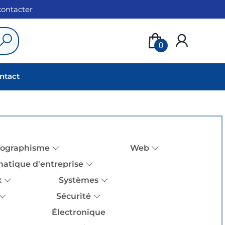
 contacter
0
ntact
fographisme
Web
matique d'entreprise
x
Systèmes
Sécurité
Électronique