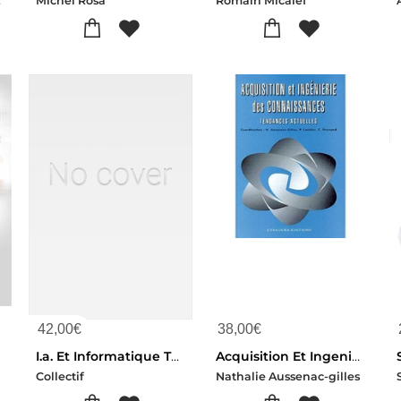
Michel Rosa
Romain Micalef
42,00
€
38,00
€
I.a. Et Informatique Theorique 2e Edition
Acquisition Et Ingenierie Des Connaissances
Collectif
Nathalie Aussenac-gilles