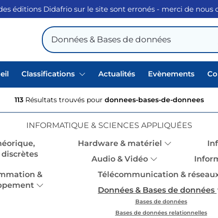
des éditions Didafrio sur le site sont erronés - merci de nous
eil
Classifications
Actualités
Evènements
Co
113
Résultats trouvés pour
donnees-bases-de-donnees
INFORMATIQUE & SCIENCES APPLIQUÉES
héorique,
Hardware & matériel
In
discrètes
Audio & Vidéo
Infor
mmation &
Télécommunication & réseau
ppement
Données & Bases de données
Bases de données
Bases de données relationnelles