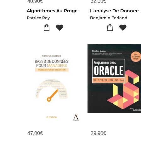
40,90
€
32,00
€
Algorithmes Au Programme Nsi Classes Premiere Et Terminale : Python Et Notebook Jupyter
L'analyse De Donnees Av
Patrice Rey
Benjamin Ferland
47,00
€
29,90
€