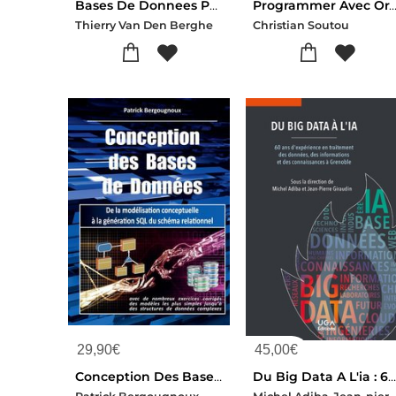
Bases De Donnees Pour Managers : Modelisation Et Utilisation
Programmer Avec Oracle ; Sql, Pl/sql, Xml, Json, Php, Java ; Avec 50 Exercic
Thierry Van Den Berghe
Christian Soutou
29,90
€
45,00
€
Conception Des Bases De Donnees : De La Modelisation Conceptuelle A La Generation Sql Du Schema Relationnel
Du Big Data A L'ia : 60 Ans D'experience En Traitement Des Donnees, Des Informations Et Des Connaissances A Grenob
Michel Adiba-Jean-pierre Giraudin-Col