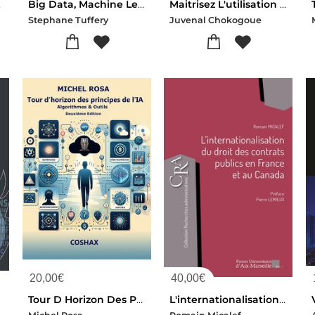
es Corriges
Big Data, Machine Learning Et Apprentissage Profond
Maitrisez L'utilisation Des Technologies Hadoop
Stephane Tuffery
Juvenal Chokogoue
20,00
€
40,00
€
le
Tour D Horizon Des Principes De L'ia - Algorithmes & Outils - Deuxieme Edition
L'internationalisation Du Droit Des Contrats Publics En France Et Au Canada
lectif