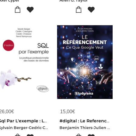
Axel Cypel
Allen G. Taylor
26,00
€
15,00
€
Sql Par L'exemple : La Pratique Professionnelle Des Bases De Donnees
#digital : Le Referencement ; Ce Que Google Veut
Sylvain Berger-Cedric Cassagne-Cedric Chaissac-Rene Rampnoux
Benjamin Thiers-Julien Ringard