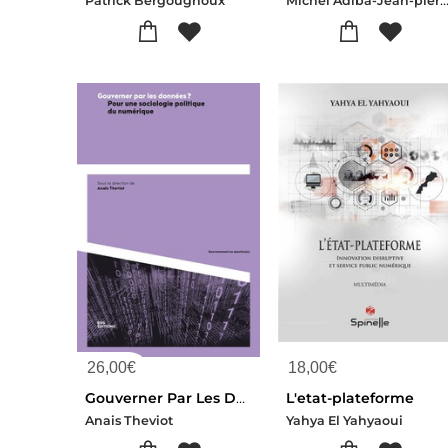
Patrick Bergougnoux
26,00
€
18,00
€
Gouverner Par Les Donnees ? Pour Une Sociologie Politique Du Numerique
L'etat-plateforme
Anais Theviot
Yahya El Yahyaoui