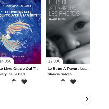
14,05
€
12,00
€
Le Livre Oracle Qui T'ouvre A Ta Verite
Le Bebe A Travers Les Photos
Maryline Le Gars
Glaucia Galvao