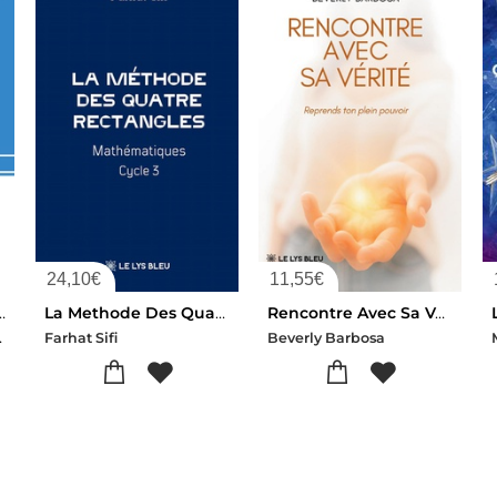
24,10
€
11,55
€
 Hospitalier - 2e Edition
La Methode Des Quatre Rectangles : Mathematiques Cycle 3
Rencontre Avec Sa Verite : Reprends Ton Plein Pouvoir
Filippi
Farhat Sifi
Beverly Barbosa