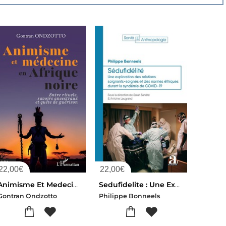
22,00
€
22,00
€
Animisme Et Medecine En Afrique Noire : Entre Rituels, Savoirs Ancestraux Et Quete De Guerison
Sedufidelite : Une Exploration Des Relations Soignants-soignes Et Des Normes Ethiques Durant La Syndemie De Covid-19
Gontran Ondzotto
Philippe Bonneels