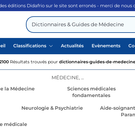
des éditions Didafrio sur le site sont erronés - merci de nous
eil
Classifications
Actualités
Evènements
Co
2100
Résultats trouvés pour
dictionnaires-guides-de-medecin
MÉDECINE, ...
de la Médecine
Sciences médicales
fondamentales
Neurologie & Psychiatrie
Aide-soignant(
Paramé
e médicale