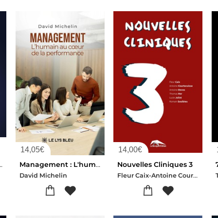
14,05
€
14,00
€
 Chimiques En Milieu De Travail (7e Edition)
Management : L'humain Au Coeur De La Performance
Nouvelles Cliniques 3
Fleur Caix-Antoine Courtecuisse-Antoine Devos-Thomas Her-Lucie Juliot-Romain Soulbieu
David Michelin