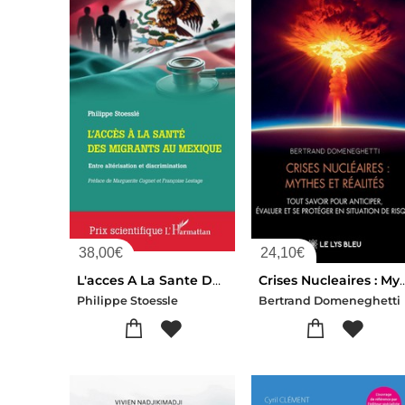
38,00
€
24,10
€
L'acces A La Sante Des Migrants Au Mexique : Entre Alterisation Et Discrimination
Crises Nucleaires : Mythes Et Realites : Tout Savoir Pour Anticiper, Evalu
Philippe Stoessle
Bertrand Domeneghetti