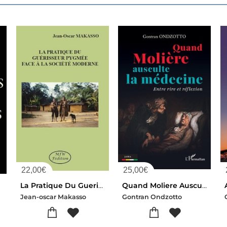
22,00
€
25,00
€
La Pratique Du Guerisseur Pygmee Face A La Societe Moderne
Quand Moliere Ausculte La Medecine : Entre Rire Et Reflexion
Jean-oscar Makasso
Gontran Ondzotto