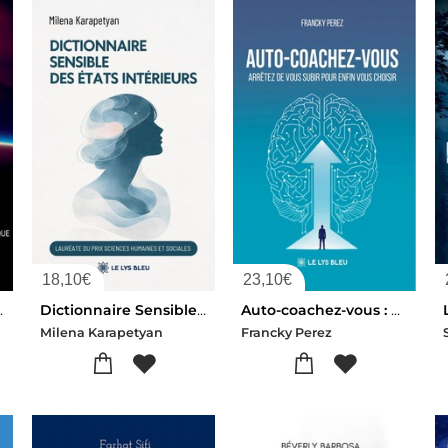
18,10
€
23,10
€
er Et Se Proteger En Situation De Risque
Dictionnaire Sensible Des Etats Interieurs
Auto-coachez-vous : Arretez De Vous Subir Pour Enfin Vous Choisir
Milena Karapetyan
Francky Perez