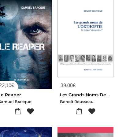
22,10
€
39,00
€
Le Reaper
Les Grands Noms De L'orthoptie : Un Lexique "eponymique"
Samuel Bracque
Benoit Rousseau