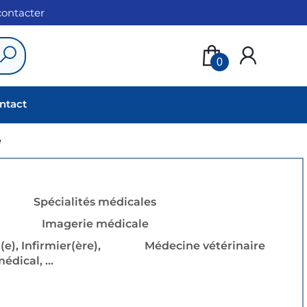
 contacter
0
ntact
e
Spécialités médicales
Imagerie médicale
e), Infirmier(ère),
Médecine vétérinaire
dical, ...