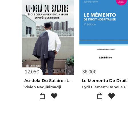
12,05
€
36,00
€
Au-dela Du Salaire : L'ecole De La Vraie Vie D'un Jeune En Quete De Liberte
Le Memento De Droit
Cyril Clement-Isabelle 
Vivien Nadjikimadji