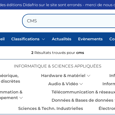
des éditions Didafrio sur le site sont erronés - merci de nous
eil
Classifications
Actualités
Evènements
Co
2
Résultats trouvés pour
cms
INFORMATIQUE & SCIENCES APPLIQUÉES
héorique,
Hardware & matériel
In
discrètes
Audio & Vidéo
Infor
mmation &
Télécommunication & réseau
ppement
Données & Bases de données
Sciences & Techn. Industrielles
Électr