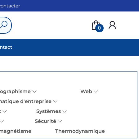
 contacter
0
ntact
fographisme
Web
matique d'entreprise
x
Systèmes
Sécurité
omagnétisme
Thermodynamique