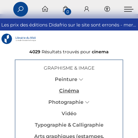
0
Les prix des éditions Didafrio sur le site sont erronés - merci de nous contacter
4029
Résultats trouvés pour
cinema
GRAPHISME & IMAGE
Peinture
Cinéma
Photographie
Vidéo
Typographie & Calligraphie
Arts graphiques (estampes,