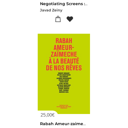
Negotiating Screens : American Movies In Iran
Javad Zeiny
25,00
€
Rabah Ameur-zaimeche - A La Beaute De Nos Reves