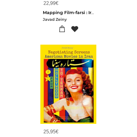
22,99
€
Mapping Film-farsi : Iranian Cinema The Essential Role Of Locations In Iran's Pre-revolutionary Cinema
Javad Zeiny
25,95
€