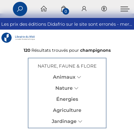
0
Les prix des éditions Didafrio sur le site sont erronés - merci de nous contacter
120
Résultats trouvés pour
champignons
NATURE, FAUNE & FLORE
Animaux
Nature
Énergies
Agriculture
Jardinage