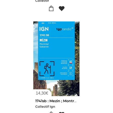
Collectif
14,30
€
1741sb : Mezin ; Montreal, Gabarret (2e Edition)
Collectif Ign