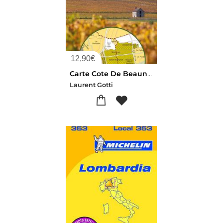
12,90
€
Carte Cote De Beaune Et Cote De Nuits (carte Routiere Et Velo-routiere Pliee) : Climats Du Vignoble De Bourgogne
Laurent Gotti