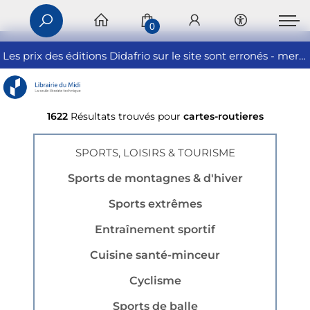
0
Les prix des éditions Didafrio sur le site sont erronés - merci de nous contacter
1622
Résultats trouvés pour
cartes-routieres
SPORTS, LOISIRS & TOURISME
Sports de montagnes & d'hiver
Sports extrêmes
Entraînement sportif
Cuisine santé-minceur
Cyclisme
Sports de balle