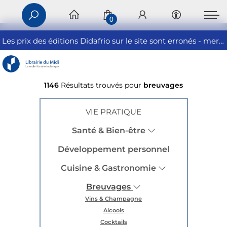
0
Les prix des éditions Didafrio sur le site sont erronés - merci de nous contacter
1146
Résultats trouvés pour
breuvages
VIE PRATIQUE
Santé & Bien-être
Développement personnel
Cuisine & Gastronomie
Breuvages
Vins & Champagne
Alcools
Cocktails