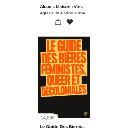
Alcools Maison : Vins De Fruits, Fruits Au Sirop, Liqueurs... Plus De 90 Recettes !
Aglae Blin-Carine Zurbach
14,00
€
Le Guide Des Bieres Feministes, Queer Et Decoloniales