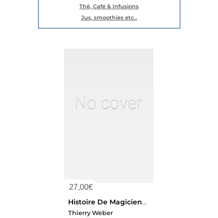
Thé, Café & Infusions
Jus, smoothies etc..
27,00
€
Histoire De Magicienne Dentelee, D'elephants Et Cristaux : Domaine Laroque D'antan / Le Trio Bourguignon
Thierry Weber