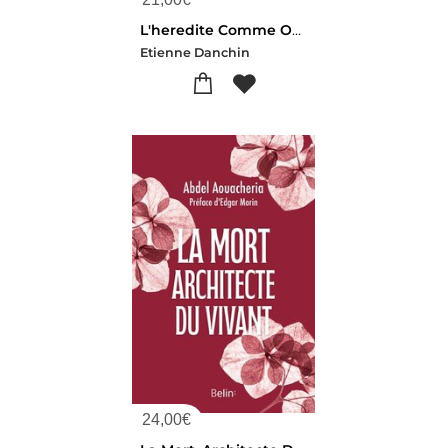
L'heredite Comme On Ne Vous L'a Jamais Racontee
Etienne Danchin
24,00
€