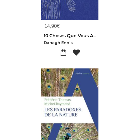
14,90
€
10 Choses Que Vous Aimeriez Savoir Sur : Le Corps Humain : Trente Mille Milliards De Cellules En Un Clin D'oeil
Darragh Ennis