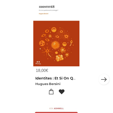
18,00
€
Identites : Et Si On Questionnait La Biologie ?
Hugues Bersini