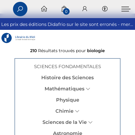
0
Les prix des éditions Didafrio sur le site sont erronés - merci de nous contacter
210
Résultats trouvés pour
biologie
SCIENCES FONDAMENTALES
Histoire des Sciences
Mathématiques
Physique
Chimie
Sciences de la Vie
Astronomie