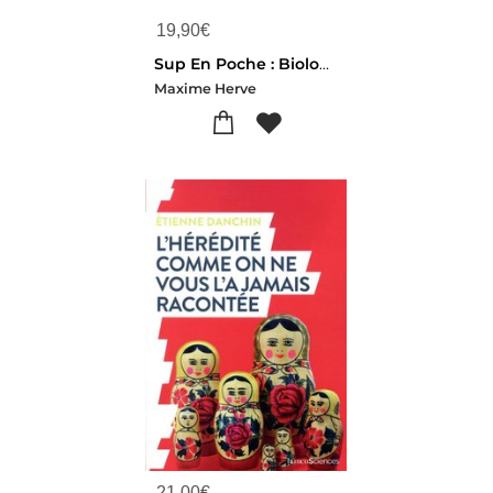
19,90
€
Sup En Poche : Biologie Animale En 52 Fiches : Licences 1 Et 2, Capes Et Bcpst
Maxime Herve
21,00
€