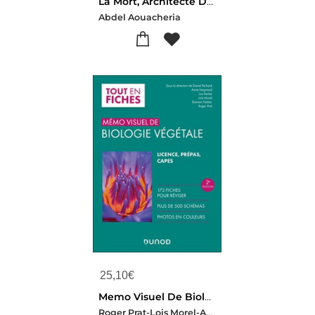
La Mort, Architecte Du Vivant
Abdel Aouacheria
25,10
€
Memo Visuel De Biologie Vegetale (2e Edition)
Roger Prat-Lois Morel-Anne Vergnaud-Romain Nattier-Lou Barbe-Daniel Richard