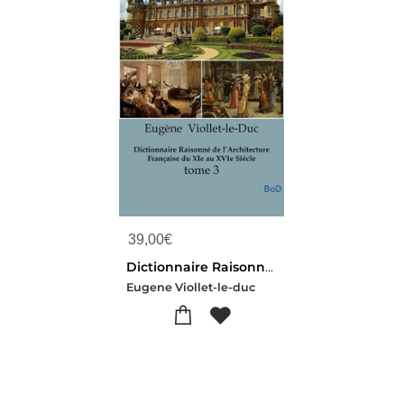
39,00
€
Dictionnaire Raisonne De L'architecture Francaise Du Xie Au Xvie Siecle : Tome 3
Eugene Viollet-le-duc