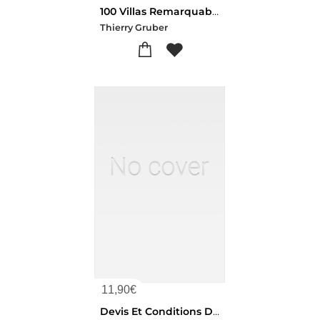
100 Villas Remarquables Du Parc De Sceaux : Balades Architecturales Et Paysageres Du Xxe Siecle
Thierry Gruber
11,90
€
Devis Et Conditions Des Ouvrages Pour La Construction D'un Quay Sur La Riviere De Ponsecorf