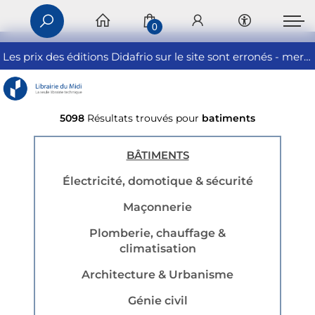
0
Les prix des éditions Didafrio sur le site sont erronés - merci de nous contacter
5098
Résultats trouvés pour
batiments
BÂTIMENTS
Électricité, domotique & sécurité
Maçonnerie
Plomberie, chauffage &
climatisation
Architecture & Urbanisme
Génie civil