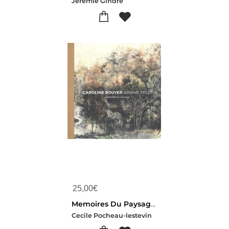
Jeremie Gindre
25,00
€
Memoires Du Paysage : Caroline Bouyer, Ariane Fruit
Cecile Pocheau-lestevin