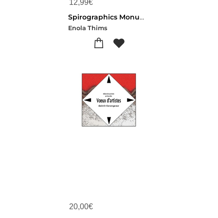
12,99
€
Spirographics Monuments Du Monde : Spiroglyphics Livre De Coloriages En Spirales Antistress Pour Une Relaxation Totale. Coloriez Et Revelez Les Monuments Du Monde Dans Ces Planches Epoustouflantes
Enola Thims
20,00
€