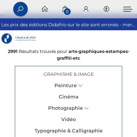
0
Les prix des éditions Didafrio sur le site sont erronés - merci de nous contacter
2991
Résultats trouvés pour
arts-graphiques-estampes-
graffiti-etc
GRAPHISME & IMAGE
Peinture
Cinéma
Photographie
Vidéo
Typographie & Calligraphie