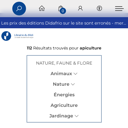
0
Les prix des éditions Didafrio sur le site sont erronés - merci de nous contacter
112
Résultats trouvés pour
apiculture
NATURE, FAUNE & FLORE
Animaux
Nature
Énergies
Agriculture
Jardinage