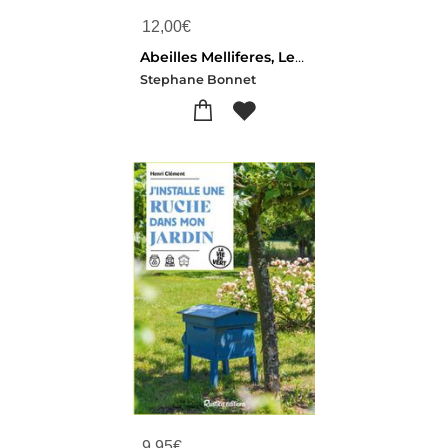
12,00
€
Abeilles Melliferes, Le Pari Du Reensauvagement : De L'apiculture Ecologique A La Libre Evolution
Stephane Bonnet
9,95
€