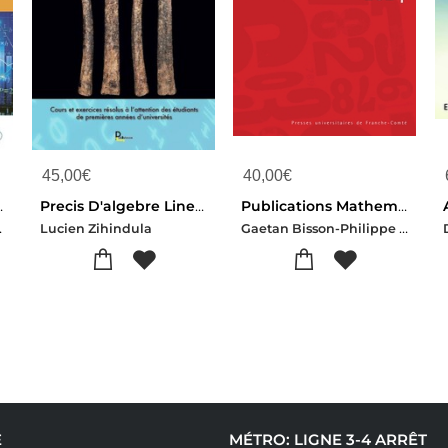
45,00
€
40,00
€
 Et Applications Economiques Corriges
Precis D'algebre Lineaire
Publications Mathematiques De Besancon - Algebre Et Theorie Des Nombres - Numero 2024
quignon
Gaetan Bisson-Philippe Lebacque-Roger Oyono
Lucien Zihindula
E
MÉTRO: LIGNE 3-4 ARRÊT