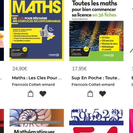
24,90
€
17,95
€
 De Mathematiques Tome 1
Maths : Les Cles Pour Resoudre 400 Exercices De Maths Incontournables
Sup En Poche : Toutes Les Maths Pour Bien Commencer Sa Licence En 27 Fiches : Licence 1 Et 2 (2e Edition)
Francois Cottet-emard
Francois Cottet-emard