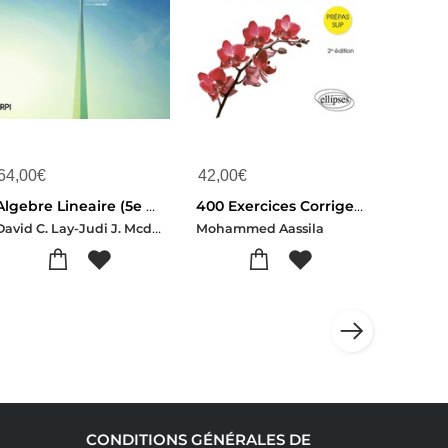
64,00
€
42,00
€
Algebre Lineaire (5e Edition)
400 Exercices Corriges D'algebre : Avec Rappels De Cours (2e Edition)
David C. Lay-Judi J. Mcdonald-Steven R. Lay
Mohammed Aassila
CONDITIONS GÉNÉRALES DE