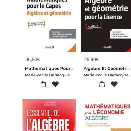
36,90
€
29,90
€
Mathematiques Pour Le Capes : Algebre Et Geometrie ; Cours Complet Avec 200 Exercices Et Problemes Corriges
Algebre Et Geometrie Pour La Licence : Cours Complet Avec 200 Exercices Corriges
Marie-cecile Darracq-Jean-etienne Rombaldi
Marie-cecile Darracq-Jean-etienne Ro