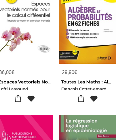
36,00
€
29,90
€
Espaces Vectoriels Normes Pour Le Calcul Differentiel : Rappels De Cours Et Exercices Progressifs Corriges
Toutes Les Maths : Algebres Et Probabilites En 61 Fiches ; L1, L2, Capes
Lofti Lassoued
Francois Cottet-emard