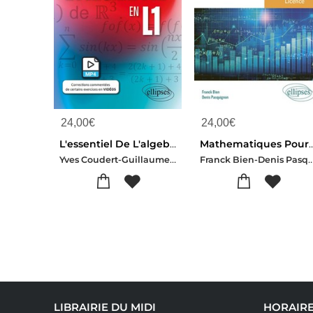
24,00
€
24,00
€
L'essentiel De L'algebre En L1
Mathematiques Pour L'economie - Algebre : L Licence : Cours, Exercices
Yves Coudert-Guillaume Ferre
Franck Bien-Denis Pas
LIBRAIRIE DU MIDI
HORAIR