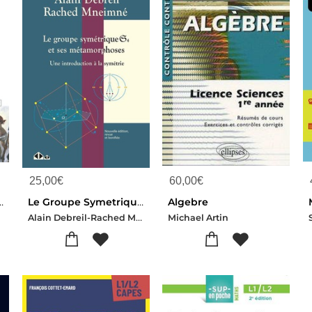
25,00
€
60,00
€
 D'un Mathematicien Romantique
Le Groupe Symetrique S4 Et Ses Metamorphoses : Une Introduction A La Symetrie (2e Edition)
Algebre
Alain Debreil-Rached Mneimne
Michael Artin