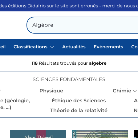
des éditions Didafrio sur le site sont erronés - merci de nous
eil
Classifications
Actualités
Evènements
Co
118
Résultats trouvés pour
algebre
SCIENCES FONDAMENTALES
Physique
Chimie
re (géologie,
Éthique des Sciences
A
, ...)
Théorie de la relativité
N