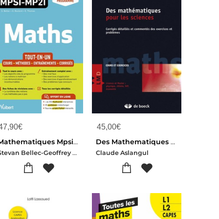
47,90
€
45,00
€
Mathematiques Mpsi-mp2i - Tout-en-un : Cours - Synthese - Methodes Detaillees - Exercices Corriges Conforme A La Reforme 2021
Des Mathematiques Pour Les Sciences ; Corriges Detailles Et Commentes Des Exercices Et Problemes
Stevan Bellec-Geoffrey Boutard-Erik Thomas
Claude Aslangul