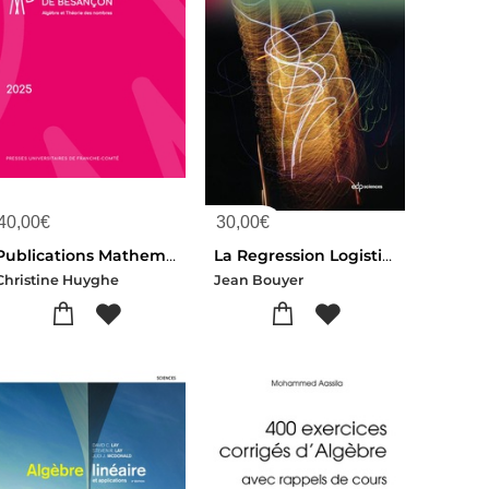
40,00
€
30,00
€
Publications Mathematiques De Besancon - Algebre Et Theorie Des Nombres Numero 2025
La Regression Logistique En Epidemiologie
Christine Huyghe
Jean Bouyer