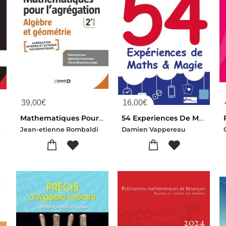
39,00
€
16,00
€
Mathematiques Pour L'agregation ; Algebre Et Geometrie (2e Edition)
54 Experiences De Maths & Magie
mbaldi
Jean-etienne Rombaldi
Damien Vappereau